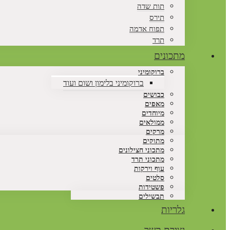
תות שדה
תירס
תפוח אדמה
תרד
מתכונים
ברוקומיני
ברוקומיני בלימון ושום ועוד
כבושים
מאפים
מיוחדים
ממולאים
מרקים
מתוקים
מתכוני חצילונים
מתכוני תרד
עוף וירקות
סלטים
פשטידות
תבשילים
גלריות