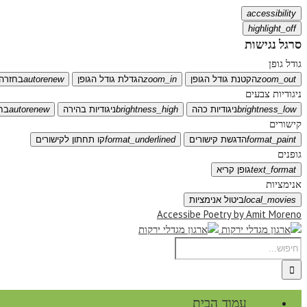
accessibility
highlight_off
סרגל נגישות
גודל גופן
zoom_out
הקטנת גודל הגופן
zoom_in
הגדלת גודל הגופן
autorenew
בחזרה 
ניגודיות צבעים
brightness_low
ניגודיות כהה
brightness_high
ניגודיות בהירה
autorenew
בח
קישורים
format_paint
הדגשת קישורים
format_underlined
קו תחתון לקישורים
גופנים
text_format
גופן קריא
אנימציות
local_movies
ביטול אנימציות
Accessibe Poetry by Amit Moreno
עמוד הבית