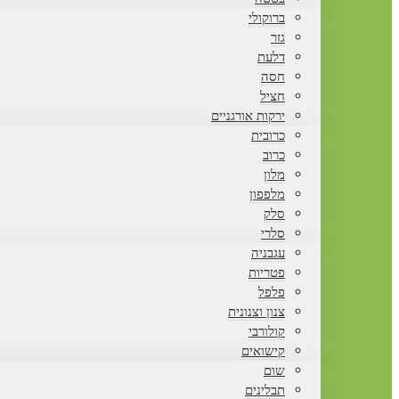
ברוקולי
גזר
דלעת
חסה
חציל
ירקות אורגניים
כרובית
כרוב
מלון
מלפפון
סלק
סלרי
עגבניה
פטריות
פלפל
צנון וצנונית
קולורבי
קישואים
שום
תבלינים