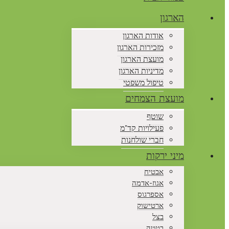
הארגון
אודות הארגון
מזכירות הארגון
מועצת הארגון
מדיניות הארגון
טיפול משפטי
מועצת הצמחים
שוטף
פעילויות קד"מ
חברי שולחנות
מיני ירקות
אבטיח
אגוז-אדמה
אספרגוס
ארטישוק
בצל
בטטה