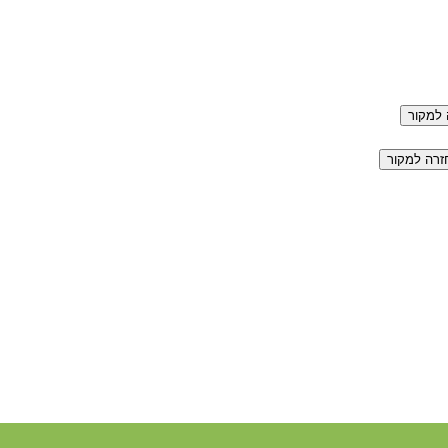
למקור
זרה למקור