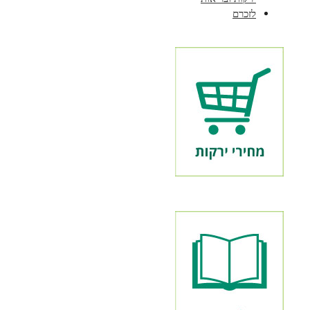
לזכרם