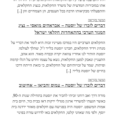
אתו במזכירות המדעית של משרד החקלאות, כנציג החקלאים,
והתפעלתי מבקיאותו הרבה בכל הענפים, הן הצמחיים והן [...]
המשך בקריאה
דברים לזכרו של יוסטה – אבראהים מואסי – נציג
המגזר הערבי בהתאחדות חקלאי ישראל
החקלאים הערביים היו במרכז מעייניו זכות היא לומר את דבריי על
מנהיג וידיד החקלאים, חברנו יוסטה בלייר ז"ל, שהלך לעולמו.
יוסטה הותיר לנו אחריו צוואה יקרה וכבדה מאוד. הוא אהב,
התעניין ונאבק למען החקלאות, נשא על עצמו וחרט על דגלו קדמה
ופיתוח, שמר על זכויותיהם של החקלאים, כי כזאת הייתה דרכו
בחיים של יוסטה בלייר. [...]
המשך בקריאה
דברים לזכרו של יוסטה – עמוס זהביאן – אחיטוב
מורה דרך ואב רוחני זכיתי להכיר את יוסטה בתחילת שנות ה-90,
כאשר הגעתי למשרדי ארגון מגדלי ירקות דאז בבית כור, היום בית
אמות המשפט. יוסטה היה בפגישה עם חקלאים מאזור ירדנה בית
יוסף, ולפי מה שאוזני קלטו, החקלאים באו לדרוש עזרה בפינוי