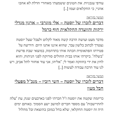
עודפי עגבניות. את הטונים ששמעתי מאחורי הדלת לא אהבו
אוזניי, כי החקלאים זעמו [...]
המשך בקריאה
דברים לזכרו של יוסטה – אלי מוגרבי – ארגון מגדלי
ירקות והוועדה החקלאית חוף כרמל
מדבר מעט ועושה הרבה קשה מאוד לקלוט ולעכל שעל יוסטה
נצטרך לכתוב בלשון עבר, שהוא איננו אתנו היום. הידיעה על
פטירתו הפתאומית הכתה אותי בתדהמה, במוצאי שבת פרשת
"בשלח". ביקרתי אותו בבית החולים סורוקה לפני הניתוח, והוא
לחץ את ידי בחוזקה ואמר לי, "אליהו, אני עוד אחזור לתל אביב, ויש
לנו עוד הרבה עבודה לעשות [...]
המשך בקריאה
דברים לזכרו של יוסטה – השי רובין – מנכ"ל מפעלי
חבל מעון
כריזמה שקטה את יוסטה ז"ל הכרתי לפני כארבעים שנה, עת "עלה
להתיישבות" עם מספר חברים למושב ישע הסמוך. באותם ימים
היה זה יוסטה החקלאי, שלא בחל כמובן בהוצאת זבל מהלול