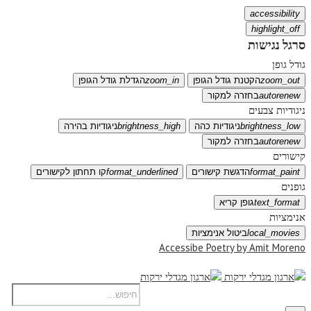
accessibility
highlight_off
סרגל נגישות
גודל גופן
zoom_out
הקטנת גודל הגופן
zoom_in
הגדלת גודל הגופן
autorenew
בחזרה למקור
ניגודיות צבעים
brightness_low
ניגודיות כהה
brightness_high
ניגודיות בהירה
autorenew
בחזרה למקור
קישורים
format_paint
הדגשת קישורים
format_underlined
קו תחתון לקישורים
גופנים
text_format
גופן קריא
אנימציות
local_movies
ביטול אנימציות
Accessibe Poetry by Amit Moreno