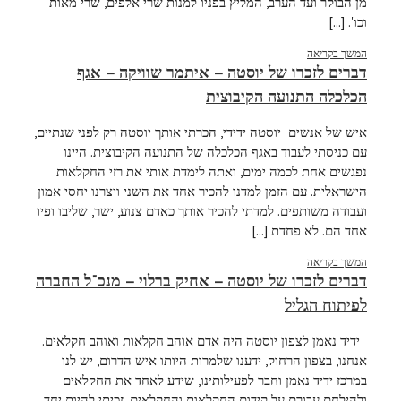
מן הבוקר ועד הערב, המליץ בפניו למנות שרי אלפים, שרי מאות
וכו'. [...]
המשך בקריאה
דברים לזכרו של יוסטה – איתמר שוויקה – אגף
הכלכלה התנועה הקיבוצית
איש של אנשים יוסטה ידידי, הכרתי אותך יוסטה רק לפני שנתיים,
עם כניסתי לעבוד באגף הכלכלה של התנועה הקיבוצית. היינו
נפגשים אחת לכמה ימים, ואתה לימדת אותי את רזי החקלאות
הישראלית. עם הזמן למדנו להכיר אחד את השני ויצרנו יחסי אמון
ועבודה משותפים. למדתי להכיר אותך כאדם צנוע, ישר, שליבו ופיו
אחד הם. לא פחדת [...]
המשך בקריאה
דברים לזכרו של יוסטה – אחיק ברלוי – מנכ"ל החברה
לפיתוח הגליל
ידיד נאמן לצפון יוסטה היה אדם אוהב חקלאות ואוהב חקלאים.
אנחנו, בצפון הרחוק, ידענו שלמרות היותו איש הדרום, יש לנו
במרכז ידיד נאמן וחבר לפעילותינו, שידע לאחד את החקלאים
ולהילחם עבורם על קידום החקלאות והחקלאים. זכיתי להיות יחד