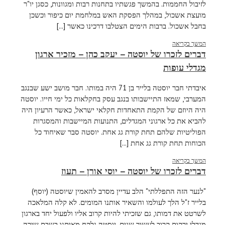
לזיבול החממות. בהמשך פגשתיו בתחנות רבות ומגוונות, כסגן יו"ר
מועצת אשכול, במהלך הפסקת האש במלחמת יום כיפור וכשכן
בחבל אשכול. ברבות הימים הצטלבו דרכינו כאשר [...]
המשך בקריאה
דברים לזכרו של יוסטה – יעקב כהן – מזכיר ארגון
מגדלי עופות
איבדתי חבר יוסטה בלייר בן 71 היה במותו. חבר מושב ישע שבנגב
המערבי, שמאז התיישבותו בנגב עסק בחקלאות כל ימי חייו. יוסטה
היה היוזם של הקמת התאחדות חקלאי ישראל, כאשר הרעיון היה
להביא את כל ארגוני המגדלים, התנועות המיישבות והמסגרות
הפוליטיות שלהם תחת קורת גג אחת. יוסטה סבר שאיחוד כל
הכוחות תחת קורת גג אחת [...]
המשך בקריאה
דברים לזכרו של יוסטה – יוסי אורן – תעוז
"לנער הזה התפללתי" הלב עדיין מסרב להאמין שיוסטה (יוסף)
בלייר ז"ל הלך לעולמו והשאיר אותנו המומים. לא קלה המלאכה
לשרטט את דמותו, גם שזכיתי להיות קרוב אליו ולפעול יחד בארגון
מגדלי ירקות קרוב לעשור שנים. יוסטה נלקח מאיתנו בשבת שירה