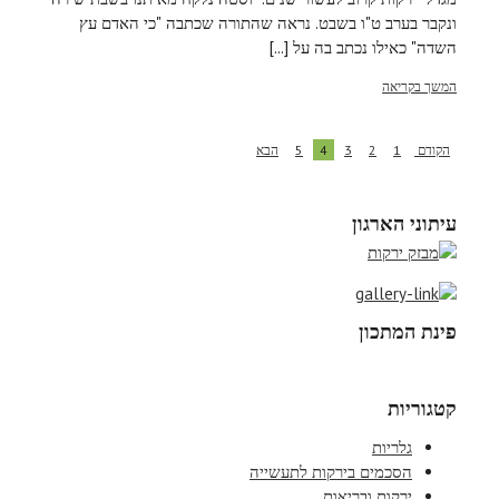
ונקבר בערב ט"ו בשבט. נראה שהתורה שכתבה "כי האדם עץ
השדה" כאילו נכתב בה על [...]
המשך בקריאה
הקודם
1
2
3
4
5
הבא
עיתוני הארגון
פינת המתכון
קטגוריות
גלריות
הסכמים בירקות לתעשייה
ירקות ובריאות