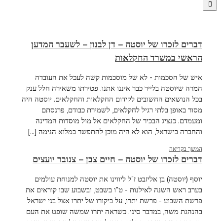
דברים לזכרו של יוסטה – דן לבנון – לשעבר המדען
הראשי במשרד החקלאות
איש של הסכמות - לא של מוסכמות קשה לעכל את העובדה
המרה שיוסטה בלייר כבר איננו אתנו. פטירתו משאירה חלל ענק
בכל הנושאים החשובים לקידום החקלאות והחקלאים. יוסטה היה
מסור באופן בלתי רגיל לחקלאים, לשמירת כבודם, פרנסתם
ומעמדם. כנציג הבכיר של החקלאים אל מול מוסדות המדינה
והחברה בישראל, הוא לא היה מוכן להתפשר כמלוא הנימה [...]
המשך בקריאה
דברים לזכרו של יוסטה – חיים צבן – צנובר יועצים
יוסף (יוסטה) בן אליזבט ז"ל ליווינו את יוסטה למנוחת עולמים
בערב ראש השנה לאילנות - ט"ו בשבט, ובשבוע שבו קוראים את
פרשת השבוע - פרשת יתרו, על ביקורו של יתרו אצל בני ישראל
בהנהגת משה, במדבר סיני. כשראה יתרו שמשה שופט את העם