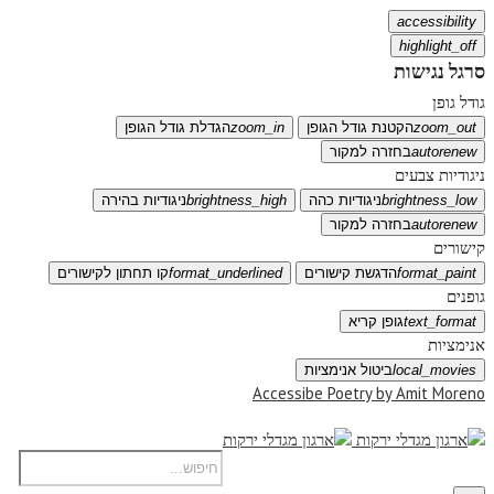
accessibility
highlight_off
סרגל נגישות
גודל גופן
zoom_out
הקטנת גודל הגופן
zoom_in
הגדלת גודל הגופן
autorenew
בחזרה למקור
ניגודיות צבעים
brightness_low
ניגודיות כהה
brightness_high
ניגודיות בהירה
autorenew
בחזרה למקור
קישורים
format_paint
הדגשת קישורים
format_underlined
קו תחתון לקישורים
גופנים
text_format
גופן קריא
אנימציות
local_movies
ביטול אנימציות
Accessibe Poetry by Amit Moreno