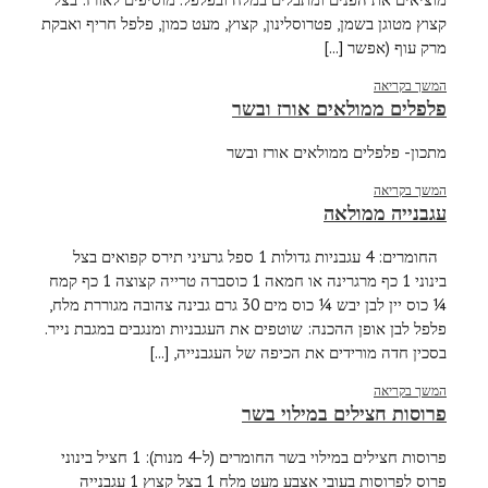
קצוץ מטוגן בשמן, פטרוסלינון, קצוץ, מעט כמון, פלפל חריף ואבקת
מרק עוף (אפשר [...]
המשך בקריאה
פלפלים ממולאים אורז ובשר
מתכון- פלפלים ממולאים אורז ובשר
המשך בקריאה
עגבנייה ממולאה
החומרים: 4 עגבניות גדולות 1 ספל גרעיני תירס קפואים בצל
בינוני 1 כף מרגרינה או חמאה 1 כוסברה טרייה קצוצה 1 כף קמח
¼ כוס יין לבן יבש ¼ כוס מים 30 גרם גבינה צהובה מגוררת מלח,
פלפל לבן אופן ההכנה: שוטפים את העגבניות ומנגבים במגבת נייר.
בסכין חדה מורידים את הכיפה של העגבנייה, [...]
המשך בקריאה
פרוסות חצילים במילוי בשר
פרוסות חצילים במילוי בשר החומרים (ל-4 מנות): 1 חציל בינוני
פרוס לפרוסות בעובי אצבע מעט מלח 1 בצל קצוץ 1 עגבנייה