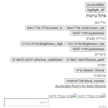
accessibility
highlight_off
סרגל נגישות
גודל גופן
zoom_out
הקטנת גודל הגופן
zoom_in
הגדלת גודל הגופן
autorenew
בחזרה למקור
ניגודיות צבעים
brightness_low
ניגודיות כהה
brightness_high
ניגודיות בהירה
autorenew
בחזרה למקור
קישורים
format_paint
הדגשת קישורים
format_underlined
קו תחתון לקישורים
גופנים
text_format
גופן קריא
אנימציות
local_movies
ביטול אנימציות
Accessibe Poetry by Amit Moreno