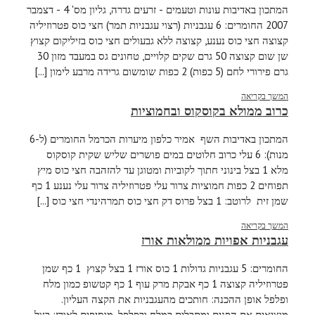
המתכון באדיבות עונות וטעמים - זרעים גדרה, גליון מס' 4 - דצמבר
2007 החומרים: 6 עגבניות (רצוי עגבניות תמר) חצי כוס פטרוזיליה
קצוצה חצי כוס נענע, קצוצה ללא גבעולים חצי כוס בזיליקום קצוץ
שן שום קצוצה 50 גרם שקים קלויים, טחונים גס במעבד מזון 30
גרם פירורי לחם (5 כפות) 2 כפות שומשום גרידה מרבע לימון [...]
המשך בקריאה
כרוב ממולא בקוסקוס ובחמוציות
המתכון באדיבות השף אמיר כלפון מיערות הכרמל החומרים (ל-6
מנות): 6 עלי כרוב חלוטים במים פושרים שליש שקית קוסקוס
מלא 1 בצל בינוני חתוך לקוביות ומטוגן עד להזהבה חצי כוס מיץ
תפוחים 2 כפות חמוציות צרור עלי פטרוזיליה צרור עלי נענע 1 כף
שמן זית לרוטב: 1 בצל פרוס דק חצי כוס תמרהינדי חצי כוס [...]
המשך בקריאה
עגבניות אפויות ממולאות אורז
החומרים: 5 עגבניות גדולות 1 כוס אורז 1 בצל קצוץ 1 כף שמן
פטרוזיליה קצוצה 1 כף אבקת מרק עוף 1 כף קטשופ כמון מלח
ופלפל אופן ההכנה: חותכים מהעגבניות את הקצה העליון.
מוציאים את הפנים ומתבלים במלח ובפלפל. מוסיפים לאורז: בצל