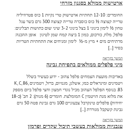
ארטישוק ממולא בסגנון מזרחי
החומרים: 12-10 תחתיות ארטישוק טרי נקיות 1 כוס פטרוזיליה
טרייה קצוצה ½ כוס כוסברה טרייה קצוצה 300 גרם בשר עגל
טחון ½ לימון בינוני 1 בצל בינוני 3-2 שיני שום כתושות תבלינים:
פלפל, מלח, כורכום, כמון 1 ביצה קמח שמן לטיגון אופן ההכנה:
מרתיחים מים + מיץ מ-½ לימון ומניחים את התחתיות הטריות
בסיר [...]
המשך בקריאה
מיני פלפלים ממולאים בתפיחת גבינה
באדיבות מועצת הצמחים פלפל צהוב - ידוע כעשיר בשלל
ויטמינים ומינראלים כמו, אשלגן, מגנזיום, ברזל, ויטמינים K, C, B6,
B3. בנוסף הפלפל הצהוב מכיל נוגדי חמצון וחצי פלפל ביום מספק
את מלוא מנת הויטמין C המומלצת. חומרים (6 מנות): 2 חב' (כ-18
יחידות) פלפלים טינקרבל צבעוניים 100 גרם גבינת פטה 50 גרם
גבינת קשקבל מגוררת [...]
המשך בקריאה
עגבניות ממולאות בעשבי תיבול שקדים ופרמזן