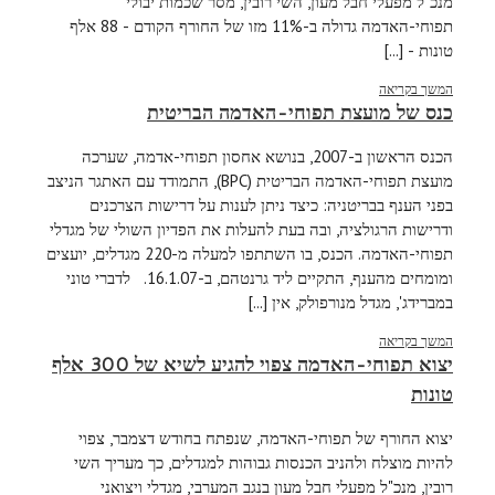
מנכ"ל מפעלי חבל מעון, השי רובין, מסר שכמות יבולי
תפוחי-האדמה גדולה ב-11% מזו של החורף הקודם - 88 אלף
טונות - [...]
המשך בקריאה
כנס של מועצת תפוחי-האדמה הבריטית
הכנס הראשון ב-2007, בנושא אחסון תפוחי-אדמה, שערכה
מועצת תפוחי-האדמה הבריטית (BPC), התמודד עם האתגר הניצב
בפני הענף בבריטניה: כיצד ניתן לענות על דרישות הצרכנים
ודרישות הרגולציה, ובה בעת להעלות את הפדיון השולי של מגדלי
תפוחי-האדמה. הכנס, בו השתתפו למעלה מ-220 מגדלים, יועצים
ומומחים מהענף, התקיים ליד גרנטהם, ב-16.1.07. לדברי טוני
במברידג', מגדל מנורפולק, אין [...]
המשך בקריאה
יצוא תפוחי-האדמה צפוי להגיע לשיא של 300 אלף
טונות
יצוא החורף של תפוחי-האדמה, שנפתח בחודש דצמבר, צפוי
להיות מוצלח ולהניב הכנסות גבוהות למגדלים, כך מעריך השי
רובין, מנכ"ל מפעלי חבל מעון בנגב המערבי, מגדלי ויצואני