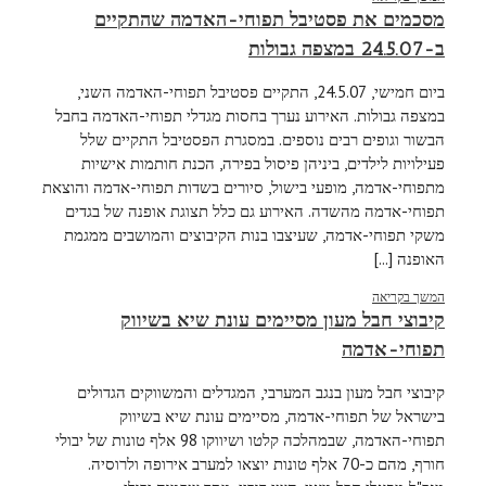
מסכמים את פסטיבל תפוחי-האדמה שהתקיים
ב-24.5.07 במצפה גבולות
ביום חמישי, 24.5.07, התקיים פסטיבל תפוחי-האדמה השני,
במצפה גבולות. האירוע נערך בחסות מגדלי תפוחי-האדמה בחבל
הבשור וגופים רבים נוספים. במסגרת הפסטיבל התקיים שלל
פעילויות לילדים, ביניהן פיסול בפירה, הכנת חותמות אישיות
מתפוחי-אדמה, מופעי בישול, סיורים בשדות תפוחי-אדמה והוצאת
תפוחי-אדמה מהשדה. האירוע גם כלל תצוגת אופנה של בגדים
משקי תפוחי-אדמה, שעיצבו בנות הקיבוצים והמושבים ממגמת
האופנה [...]
המשך בקריאה
קיבוצי חבל מעון מסיימים עונת שיא בשיווק
תפוחי-אדמה
קיבוצי חבל מעון בנגב המערבי, המגדלים והמשווקים הגדולים
בישראל של תפוחי-אדמה, מסיימים עונת שיא בשיווק
תפוחי-האדמה, שבמהלכה קלטו ושיווקו 98 אלף טונות של יבולי
חורף, מהם כ-70 אלף טונות יוצאו למערב אירופה ולרוסיה.