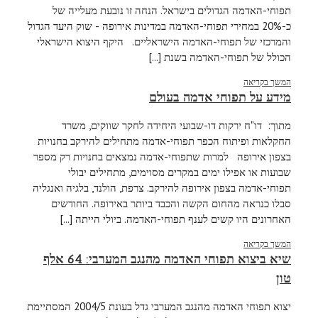
תפוחי-האדמה הגדולים בישראל. הנחה זו נובעת מעלייה של
כ-20% במחירי תפוחי-האדמה במדינות אירופה - שוק היעד הגדול
והמרכזי של תפוחי-האדמה הישראליים. היקף היצוא הישראלי
הכולל של תפוחי-האדמה בשנת [...]
המשך בקריאה
מידע על תפוחי אדמה בעולם
מתוך: דו"ח ירקות דו-שבועי היחידה לחקר שווקים, משרד
החקלאות ופיתוח הכפר תפוחי-אדמה מתחילים להירקב בחנויות
בצפון אירופה למרות שתפוחי-אדמה נמצאים בחנויות רק מספר
שבועות או אפילו ימים במקרים מסוימים, מתחילים יבולי
תפוחי-אדמה בצפון אירופה להירקב. צרפת, הולנד, בלגיה ואנגליה
סבלו כנראה מהחום הקשה והכבד ביותר באירופה. החודשים
האחרונים היו קשים לענף תפוחי-האדמה. ביולי הייתה [...]
המשך בקריאה
שיא ביצוא תפוחי האדמה מהנגב המערבי: 64 אלף
טון
יצוא תפוחי האדמה מהנגב המערבי גדל בעונת 2004/5 המסתיימת