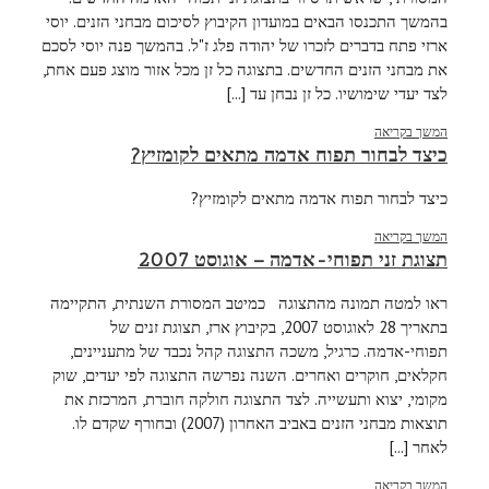
בהמשך התכנסו הבאים במועדון הקיבוץ לסיכום מבחני הזנים. יוסי
ארזי פתח בדברים לזכרו של יהודה פלג ז"ל. בהמשך פנה יוסי לסכם
את מבחני הזנים החדשים. בתצוגה כל זן מכל אזור מוצג פעם אחת,
לצד יעדי שימושיו. כל זן נבחן עד [...]
המשך בקריאה
כיצד לבחור תפוח אדמה מתאים לקומזיץ?
כיצד לבחור תפוח אדמה מתאים לקומזיץ?
המשך בקריאה
תצוגת זני תפוחי-אדמה – אוגוסט ‏2007
ראו למטה תמונה מהתצוגה כמיטב המסורת השנתית, התקיימה
בתאריך 28 לאוגוסט 2007, בקיבוץ ארז, תצוגת זנים של
תפוחי-אדמה. כרגיל, משכה התצוגה קהל נכבד של מתעניינים,
חקלאים, חוקרים ואחרים. השנה נפרשה התצוגה לפי יעדים, שוק
מקומי, יצוא ותעשייה. לצד התצוגה חולקה חוברת, המרכזת את
תוצאות מבחני הזנים באביב האחרון (2007) ובחורף שקדם לו.
לאחר [...]
המשך בקריאה