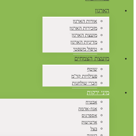
הארגון
אודות הארגון
מזכירות הארגון
מועצת הארגון
מדיניות הארגון
טיפול משפטי
מועצת הצמחים
שוטף
פעילויות קד"מ
חברי שולחנות
מיני ירקות
אבטיח
אגוז-אדמה
אספרגוס
ארטישוק
בצל
בטטה