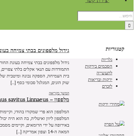
יצירת קשר
קטגוריות
גידול מלפפונים בבתי צמיחה בעונ
גלריות
גידול מלפפונים בבתי צמיחה בעונת החור
הסכמים בירקות
התמודדות עם תנאי אקלים בלתי צפויים, ו
לתעשייה
בית הצמיחה, הספקה נכונה ומיטבית של מ
ירקות ובריאות
שוק הזנים, המגלגל סכומי כסף [...]
לזכרם
המשך בקריאה
מלפפון – Cucurmus savitus Linnaeus:
המלפפון ליוון ואיטליה, בה הוא היה יבו
באירופה על ידי הרומאים, וקיימים מסמ
המאה ה-14 וצפון אמריקה [...]
התקשרו אלינו: