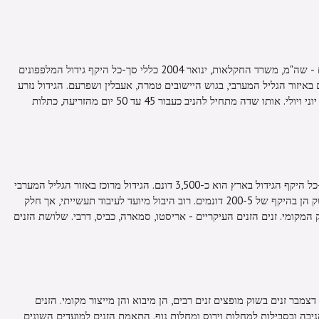
מאת נביל גנאים, רפרנט ארצי למלפפונים - שה"מ, משרד החקלאות, ינואר 2004 כללי סך-כל היקף גידול המלפפונים
4- דונם, שמרוכזים באיזור הגליל המערבי, בגוש היישובים טמרה, אעבלין ושפרעם. הגידול נזרע
בחודשים מרץ ואפריל ומניב במהלך מאי, יוני ויולי. אותו שדה מתחיל להניב כעבור 45 עד 50 יום מהזריעה, כתלות
תעודת זהות: מלפפון לתעשייה היקף סך-כל היקף הגידול בארץ הוא כ-3,500 דונם. הגידול מרוכז באזור הגליל המערבי
(בעיקר באזור טמרה). יחידות הגידול למשק הן בהיקף של 200-5 דונמים. רוב היבול מיועד לעיבוד תעשייתי, אך חלק
המקומי. זנים הזנים העיקריים - אריסטו, סמארה, כביס, דרבי. שלושת הזנים
בר זנים בשוק מופצים זנים רבים, הן מיבוא והן מייצור מקומי. הזנים
ניבה ובסבילות למחלות וירוס ומחלות נוף. התאמת הזנים למועדים השונים