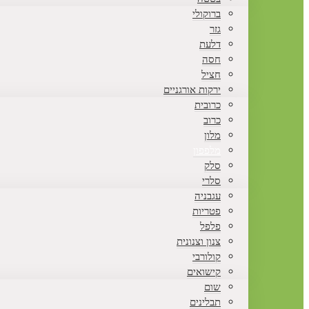
ברוקולי
גזר
דלעת
חסה
חציל
ירקות אורגניים
כרובית
כרוב
מלון
מלפפון
סלק
סלרי
עגבניה
פטריות
פלפל
צנון וצנונית
קולורבי
קישואים
שום
תבלינים