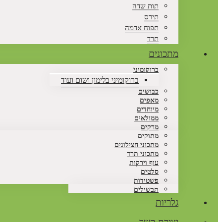
תות שדה
תירס
תפוח אדמה
תרד
מתכונים
ברוקומיני
ברוקומיני בלימון ושום ועוד
כבושים
מאפים
מיוחדים
ממולאים
מרקים
מתוקים
מתכוני חצילונים
מתכוני תרד
עוף וירקות
סלטים
פשטידות
תבשילים
גלריות