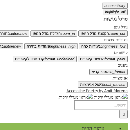
accessibility
highlight_off
סרגל נגישות
גודל גופן
zoom_out
הקטנת גודל הגופן
zoom_in
הגדלת גודל הגופן
autorenew
בחזרה 
ניגודיות צבעים
brightness_low
ניגודיות כהה
brightness_high
ניגודיות בהירה
autorenew
בח
קישורים
format_paint
הדגשת קישורים
format_underlined
קו תחתון לקישורים
גופנים
text_format
גופן קריא
אנימציות
local_movies
ביטול אנימציות
Accessibe Poetry by Amit Moreno
עמוד הבית