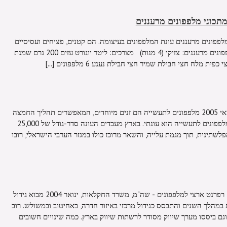
מתכוני מלפפונים מרעננים עונת המלפפונים בעיצומה. הם קטנים, פציחים ועסיסיים
מתמיד. 3 שפים ממליצים על מתכוני מלפפונים מרעננים: צזיקי (4 מנות) מצרכים: ליטר יוגורט עזים 200 גרם שמנת
מלפפונים לתעשייה מבזק ירקות 162 - מאי 2005 מלפפונים לתעשייה הם זנים מיוחדים, המאפשרים תהליך החמצה
ללא התמוטטות של בית הגרעין. גידול מלפפונים לתעשייה הוא עונתי. בארץ מעבדים העונה סדר-גודל של 25,000
מגדלים ברשות הפלשתינית, תוך מגמת עלייה, והשאר מרוכז כולו במגזר הערבי הישראלי, רובו
מלפפונים בבתי צמיחה מאת נביל גנאים, רפרנט ארצי למלפפונים - שה"מ, משרד החקלאות, ינואר 2004 מבוא גידול
במהלך השנים והתבסס כגידול מרכזי באיזור חדרה, באחיטוב ובמשולש. רוב
גם ביססו מערך שיווק מסודר לרשתות שיווק בארץ. כמה שינויים חשובים