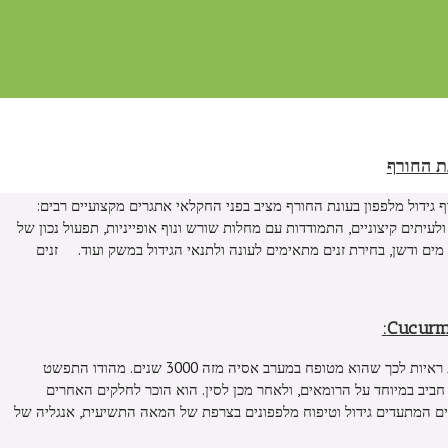
ת החורף
ף גידול מלפפון בעונת החורף מציב בפני החקלאי אתגרים מקצועיים רבים:
לעיתים קיצוניים, התמודדות עם מחלות שורש ונוף אופייניות, תפעול נכון של
ים ודשן, בחירת זנים מתאימים לעונה ולתנאי הגידול במשק ועוד. זנים
המלפפון הוא פרי שמקורו בהודו, וקיימות ראיות לכך שהוא מטופח במערב אסיה מזה 3000 שנים. מהודו התפשט
ל חביב במיוחד על הרומאים, ולאחר מכן לסין. הוא הוכר לחלקים האחרים
כים המתעדים גידול וטיפוח מלפפונים בצרפת של המאה התשיעית, אנגליה של