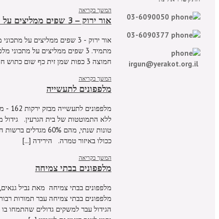
המשך בקריאה
03-6090050
אור ירוק – 3 שפים ממליצים על מתכוני מלפפונים מרעננים
03-6090377
אור ירוק - 3 שפים ממליצים על 
חמוצה 3 כפות שמן זית כף שום כתוש חצי כפית מלח חצי חבילת שמיר חצי חבילת נענע 6 מלפפונים [...]
irgun@yerakot.org.il
המשך בקריאה
מלפפונים לתעשייה
טונות שנתי, מהם 60% 
ככולו באיזור טמרה. הירידה [...]
המשך בקריאה
מלפפונים בבתי צמיחה
מלפפונים בבתי צמיחה עבר תמורות רבות 
הגידול עבר למשקים גדולים שהתמחו בו ו