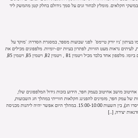
במשקי חקלאים. מומלץ לבחור זנים על סמך גידולם בחלק קטן מהמשק ליד
בעיתון 'ניו יורק טיימס' לפני שבועות מספר, במסגרת הסדרה: 'מוקד על
לעיתים נראות מעט הזויות, לפתרון בעיות יום-יומיות. מלפפונים מכילים את
רוב הויטמינים להם הנכם נזקקים מידי יום ביומו. מלפפון אחד בלבד מכיל ויטמין B1 , ויטמין B2, ויטמין B3, ויטמין B5,
חיטוב מושב אחיטוב בעמק חפר, הידוע בזכות גידול המלפפונים שלו,
 של עמק חפר, מזמינים להפנינג חקלאות חווייתי במהלך חג השבועות,
שיתקיים ביום חמישי, 16 במאי 2013 (איסרו חג), בין השעות 15:00-10:00. במהלך היום אפשר יהיה ליהנות מכניסה
אות יצירה, [...]