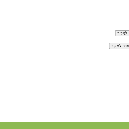
למקור
זרה למקור