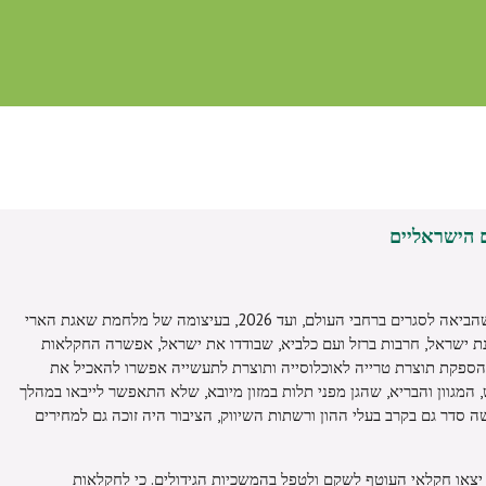
 הישראליים
מאז 2020, מאז פריצת מחלת הקורונה, שהביאה לסגרים ברחבי העולם, ועד 2026, בעיצומה של מלחמת שאגת הארי
ת ישראל, חרבות ברזל ועם כלביא, שבודדו את ישראל, אפשרה החקלאות
 הספקת תוצרת טרייה לאוכלוסייה ותוצרת לתעשייה אפשרו להאכיל את
, המגוון והבריא, שהגן מפני תלות במזון מיובא, שלא התאפשר לייבאו במהלך
 סדר גם בקרב בעלי ההון ורשתות השיווק, הציבור היה זוכה גם למחירים
בר למחרת הטבח ב-7 באוקטובר 2023, יצאו חקלאי העוטף לשקם ולטפל בהמשכיות הגידולים. כי לחקלאות