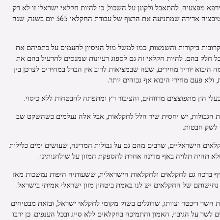
פא מפצעיה, להתאבל ולקונן על השכול, כי להיות חקלאי ישראלי זו לא רק
תחושת אחריות כלפי הציבור אלא גם מוטיבציה אדירה שמתניעה את הרצף של עבודת החקלאי 365 יום בשנה, שנה
רובות ביקורות והשמצות, כמו למשל מול הניסיון להעמיס על כתפיהם את
כל חלק בהם. להיות חקלאי זה גם לספוג רעיונות שמנסים להרעיל בהם את
ה היבוא יוריד מחירים, שעה שבמציאות לרוב אין הבדל במחירים לצרכן בין
ולא פעם מחירי היבוא אף גבוהים יותר.
לי הון מתפוצצים מרווחים, והציבור רץ ומתפתה להבטחות ללא כיסוי.
 את הגבולות, יש יחסית שיר הלל לחקלאות, אבל אלה נעלמים כשהשקט שב
 לשק חבטות.
קלאים הישראליים, שרבים מהם גם על גבולות המדינה, שעושים ימים כלילות
שלא תהיה תלויה באף מדינה אחרת להספקת המזון על שולחנותינו.
סיף ברכה גם לחקלאים ולחקלאות הישראלית, ששעותיה היפות נמשכות מאז
 נחישותם של החקלאים יש לנו באמת ביטחון מזון ישראלי אמיתי בישראל.
ת השר דיכטר וצוותו, שדוגלים בשוק מקומי לחקלאי ישראל, ובזאת מבטיחים
ם לשר על הגיבוי, האמון והתמיכה בחקלאים ללא סייג ובכל הענפים. כן ירבו