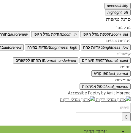
accessibility
highlight_off
סרגל נגישות
גודל גופן
zoom_out
הקטנת גודל הגופן
zoom_in
הגדלת גודל הגופן
autorenew
בחזרה 
ניגודיות צבעים
brightness_low
ניגודיות כהה
brightness_high
ניגודיות בהירה
autorenew
בח
קישורים
format_paint
הדגשת קישורים
format_underlined
קו תחתון לקישורים
גופנים
text_format
גופן קריא
אנימציות
local_movies
ביטול אנימציות
Accessibe Poetry by Amit Moreno
עמוד הבית