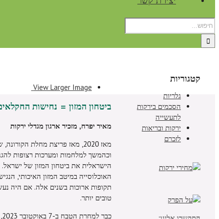
יצירת קשר
קטגוריות
View Larger Image
גלריות
ביטחון המזון = נחישות החקלאים
הסכמים בירקות
לתעשייה
מאיר יפרח, מזכיר ארגון מגדלי ירקות
ירקות ובריאות
לזכרם
וכהמשך למלחמות ומערכות רצופות להגנ
הישראלית את ביטחון המזון של ישראל.
האוכלוסייה במיטב המזון האיכותי, הנגיש
תקופות ארוכות בשנים אלה. אם היה נעשה
טובים יותר.
כ
התקשרו אלינו: