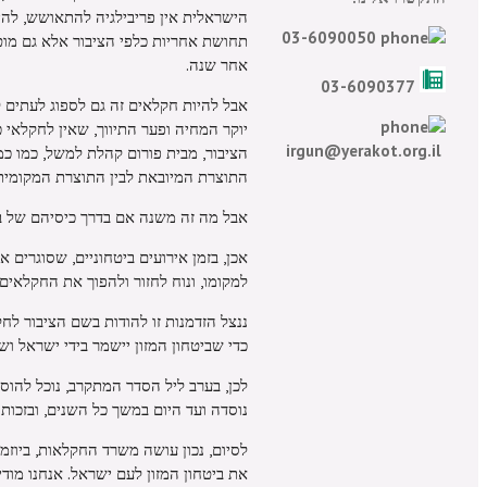
הישראלית אין פריבילגיה להתאושש, להיר
03-6090050
אחר שנה.
03-6090377
אבל להיות חקלאים זה גם לספוג לעתים ק
יוקר המחיה ופער התיווך, שאין לחקלאי 
irgun@yerakot.org.il
הציבור, מבית פורום קהלת למשל, כמו כמ
התוצרת המיובאת לבין התוצרת המקומית, 
אבל מה זה משנה אם בדרך כיסיהם של בע
אכן, בזמן אירועים ביטחוניים, שסוגרים
למקומו, ונוח לחזור ולהפוך את החקלאים
ננצל הזדמנות זו להודות בשם הציבור לח
כדי שביטחון המזון יישמר בידי ישראל ו
לכן, בערב ליל הסדר המתקרב, נוכל להו
נוסדה ועד היום במשך כל השנים, ובזכות
לסיום, נכון עושה משרד החקלאות, ביוזמ
את ביטחון המזון לעם ישראל. אנחנו מודי