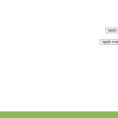
למקור
זרה למקור