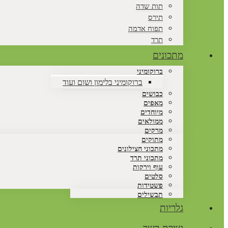
תות שדה
תירס
תפוח אדמה
תרד
מתכונים
ברוקומיני
ברוקומיני בלימון ושום ועוד
כבושים
מאפים
מיוחדים
ממולאים
מרקים
מתוקים
מתכוני חצילונים
מתכוני תרד
עוף וירקות
סלטים
פשטידות
תבשילים
גלריות