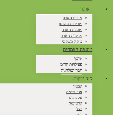
הארגון
אודות הארגון
מזכירות הארגון
מועצת הארגון
מדיניות הארגון
טיפול משפטי
מועצת הצמחים
שוטף
פעילויות קד"מ
חברי שולחנות
מיני ירקות
אבטיח
אגוז-אדמה
אספרגוס
ארטישוק
בצל
בטטה