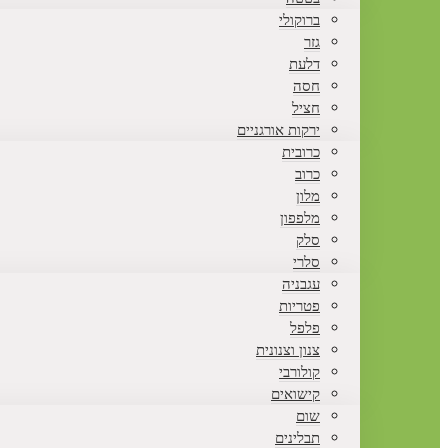
ברוקולי
גזר
דלעת
חסה
חציל
ירקות אורגניים
כרובית
כרוב
מלון
מלפפון
סלק
סלרי
עגבניה
פטריות
פלפל
צנון וצנונית
קולורבי
קישואים
שום
תבלינים