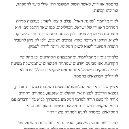
בהטסה אווירית, כאשר השוק המקומי הוא שולי כיעד להספקה,
וצריכתו קבועה.
לאור מלחמת "שאגת הארי", נבלם היצוא ליעדיו, בעקבות סגירת
המרחב האווירי של ישראל. הבזיליקום, כמו שאר התבלינים, הוא
מוצר עם חיי מדף קצרים, ולכן הטסה היא הדרך היחידה לשווקו
ליצוא. היקפי הצריכה בארץ נמוכים ויציבים, ולכן לא ניתן להעביר
תוצרת המיועד ליצוא לשוק המקומי, ודינה לרדת לטמיון.
כלמודי ניסיון מהמלחמות ומהמבצעים האחרונים וכן מתקופת
הקורונה, אנו מבינים ויודעים שמתווה הפיצויים שהממשלה מציעה
לכלל העסקים בישראל אינו מתאים לחקלאות ככלל, ופרט לא
לגידולים המיוצאים בהטסה.
אציין שברוב אירועי המלחמות/מבצעים והמגפות בעשור האחרון,
נמצאו הדרכים לפצות את החקלאים שנפגעו, במתווים ייחודים.
אודה לך באם תורה לגורמי המקצוע במשרדך לבוא בדין ודברים עם
גורמי המקצוע במשרד החקלאות וביטחון המזון ועם נציגי
החקלאים, במטרה להגיע למתווה פיצוי ראוי.
לפי דרישת גורמי המקצוע, נעביר נתוני דונמים ונתוני שיווק של
חודשי הפגיעה אל מול התקופה המקבילה בשנים הקודמות.