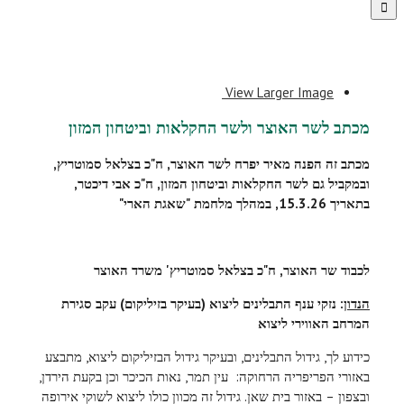
View Larger Image
מכתב לשר האוצר ולשר החקלאות וביטחון המזון
מכתב זה הפנה מאיר יפרח לשר האוצר, ח"כ בצלאל סמוטריץ,
ובמקביל גם לשר החקלאות וביטחון המזון, ח"כ אבי דיכטר,
בתאריך 15.3.26, במהלך מלחמת "שאגת הארי"
לכבוד שר האוצר, ח"כ בצלאל סמוטריץ' משרד האוצר
הנדון
: נזקי ענף התבלינים ליצוא (בעיקר בזיליקום) עקב סגירת
המרחב האווירי ליצוא
כידוע לך, גידול התבלינים, ובעיקר גידול הבזיליקום ליצוא, מתבצע
באזורי הפריפריה הרחוקה: עין תמר, נאות הכיכר וכן בקעת הירדן,
ובצפון – באזור בית שאן. גידול זה מכוון כולו ליצוא לשוקי אירופה