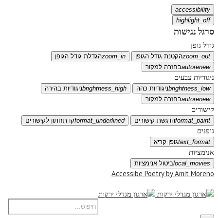
accessibility
highlight_off
סרגל נגישות
גודל גופן
zoom_out
הקטנת גודל הגופן
zoom_in
הגדלת גודל הגופן
autorenew
בחזרה למקור
ניגודיות צבעים
brightness_low
ניגודיות כהה
brightness_high
ניגודיות בהירה
autorenew
בחזרה למקור
קישורים
format_paint
הדגשת קישורים
format_underlined
קו תחתון לקישורים
גופנים
text_format
גופן קריא
אנימציות
local_movies
ביטול אנימציות
Accessibe Poetry by Amit Moreno