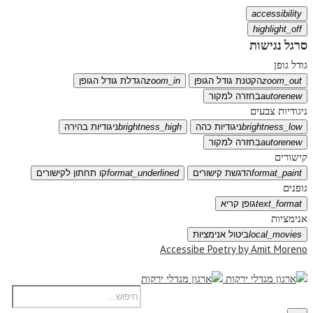
accessibility
highlight_off
סרגל נגישות
גודל גופן
zoom_out
הקטנת גודל הגופן
zoom_in
הגדלת גודל הגופן
autorenew
בחזרה למקור
ניגודיות צבעים
brightness_low
ניגודיות כהה
brightness_high
ניגודיות בהירה
autorenew
בחזרה למקור
קישורים
format_paint
הדגשת קישורים
format_underlined
קו תחתון לקישורים
גופנים
text_format
גופן קריא
אנימציות
local_movies
ביטול אנימציות
Accessibe Poetry by Amit Moreno