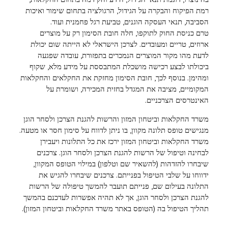
רמת הפיקוח והבקרה על הגידול, הרגולציה בתחום שימור ואיכות
הסביבה, תנאי העסקה הוגנים, טביעת רגל פחמנית ועוד.
טרם כניסת החוק לתוקפו, חלה חובת הסימון רק על מוצרים
ארוזים, טריים ומעובדים. לצרכן הישראלי לא הייתה שום יכולת
לדעת מהו מקור המוצרים הנמכרים בתפזורת, עובדה שפגעה
ביכולתו לבצע רכישה מושכלת המתבססת על מידע מלא, שקוף
ומהימן. בנוסף לכך, חובת הסימון מחזקת את החקלאים והחקלאות
המקומיים, מציבה את המגדל בחזית המכירה, ושומרת על
האינטרסים הצרכניים.
משרד החקלאות וביטחון המזון והרשות להגנת הצרכן ולסחר הוגן
מנגישים טופס תלונה מקוון, בו ניתן לדווח על סימון חסר או מטעה.
משרד החקלאות וביטחון המזון ירכז את כל התלונות ויעבירן
לבחינה וטיפול של הרשות להגנת הצרכן ולסחר הוגן. צרכנים
שיבחרו להזדהות (להשאיר שם וטלפון) במילוי הטופס המקוון,
ידווחו על שלבי הטיפול בפנייתם. צרכנים שיבחרו להגיש את
התלונה בעילום שם, פנייתם תועבר להמשך טיפולה של הרשות
להגנת הצרכן ולסחר הוגן, אך לא תהיה אפשרות לעדכנם בהמשך
תהליך הטיפול בה (הטופס באתר משרד החקלאות וביטחון המזון).