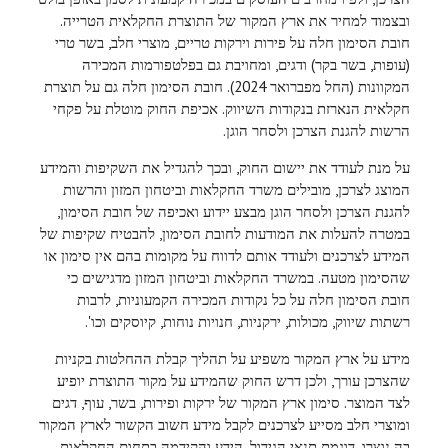
ובצמוד למחיר את ארץ המקור של התוצרת החקלאית הטרייה.
חובת הסימון חלה על פירות וירקות טריים, מוצרי חלב, בשר טרי
(עופות, בשר בקר) ודגים, ומחויבת גם בפלטפורמות המכירה
המקוונות (החל מפברואר 2024). חובת הסימון חלה גם על תוצרת
חקלאית הנארזת בנקודות השיווק. אכיפת החוק מוטלת על פקחי
הרשות להגנת הצרכן ולסחר הוגן.
על מנת לעודד את יישום החוק, ובכך להגדיל את השקיפות והמידע
המוצג לצרכן, מובילים משרד החקלאות וביטחון המזון והרשות
להגנת הצרכן ולסחר הוגן מבצע יידוע ואכיפה של חובת הסימון,
במטרה להעלות את המודעות לחובת הסימון, להבטיח שקיפות של
המידע לצרכנים ולעודד אותם לדווח על מקומות בהם אין סימון או
שהסימון מטעה. במשרד החקלאות וביטחון המזון מדגישים כי
חובת הסימון חלה על כל נקודות המכירה הקמעוניות, לרבות
רשתות שיווק, מכולות, ירקניות, חנויות נוחות, קיוסקים וכו'.
מידע על ארץ המקור משפיע על תהליך קבלת ההחלטות בקניות
שהצרכן עורך, ולכן דרש החוק שהמידע על מקור התוצרת יופיע
לצד המוצר. סימון ארץ המקור של ירקות ופירות, בשר, עוף, דגים
ומוצרי חלב מסייע לצרכנים לקבל מידע חשוב הקשור לארץ המקור
בה נוצרו, דוגמת תנאי הגידול, הידע והקידמה בתחום החקלאות,