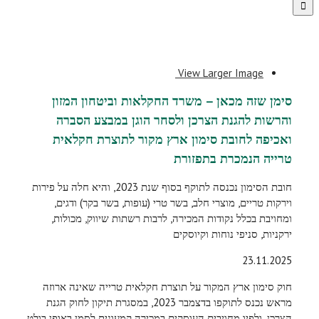
View Larger Image
סימן שזה מכאן – משרד החקלאות וביטחון המזון
והרשות להגנת הצרכן ולסחר הוגן במבצע הסברה
ואכיפה לחובת סימון ארץ מקור לתוצרת חקלאית
טרייה הנמכרת בתפזורת
חובת הסימון נכנסה לתוקף בסוף שנת 2023, והיא חלה על פירות
וירקות טריים, מוצרי חלב, בשר טרי (עופות, בשר בקר) ודגים,
ומחויבת בכלל נקודות המכירה, לרבות רשתות שיווק, מכולות,
ירקניות, סניפי נוחות וקיוסקים
23.11.2025
חוק סימון ארץ המקור על תוצרת חקלאית טרייה שאינה ארוזה
מראש נכנס לתוקפו בדצמבר 2023, במסגרת תיקון לחוק הגנת
הצרכן, ולפיו מחויבים העוסקים במכירה קמעונית לסמן באופן בולט