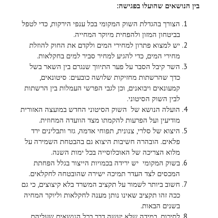
בין הנושאים שהועלו בפגישה:
הצורך בהגדלת השוק המקומי בכל ענפי הירקות, כדי לטפל
בביטחון המזון ולהפחית מיוקר המחייה.
יש למצוא פתרון למחירי המים ולקדם את החוק להוזלת
מחירי המים, כדי להגיע למחיר סביר למים בחקלאות.
השר קיבל הסבר על פער התיווך שנגרם בין השאר בשל
כדך שהרשתות מחזיקות שלושה כובעים: סיטונאים,
קמעונאים ויבואנים, וכן לגבי הפרשי העמלות בין הרשתות
לבין השוק הסיטוני.
הועלה הנושא של השוק הסיטוני החדש במועצה האזורית
מודיעין ועל הפרעות להקמתו מצד הוועדה המחוזית.
היצוא של סלרי, צנונית, תפוחי אדמה, גזר ותבלינים ירד
פלאים. הובהרה חשיבות היצוא גם בהבטחת השמירה על
מלוא הצריכה של האוכלוסייה בכל ימות השנה.
בשוק המקומי יש ירידה בכמויות הייצור בגלל הפחתת
המכסים לצד העדר תמיכה ישירה שהובטחה לחקלאים.
חשוב ביותר לשמור על תקציב המשרד בלא קיצוצים, כי גם
ככה זהו תקציב שאינו נותן מענה לחקלאות וליוקר המחיה
בשנים הבאות.
לסיכום, במידה שלא יעשה דבר בכל הנושאים שעליהם