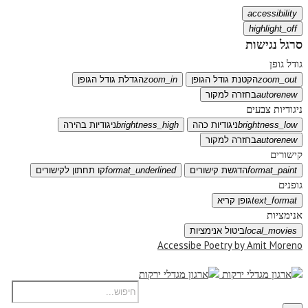
accessibility
highlight_off
סרגל נגישות
גודל גופן
zoom_out
הקטנת גודל הגופן
zoom_in
הגדלת גודל הגופן
autorenew
בחזרה למקור
ניגודיות צבעים
brightness_low
ניגודיות כהה
brightness_high
ניגודיות בהירה
autorenew
בחזרה למקור
קישורים
format_paint
הדגשת קישורים
format_underlined
קו תחתון לקישורים
גופנים
text_format
גופן קריא
אנימציות
local_movies
ביטול אנימציות
Accessibe Poetry by Amit Moreno