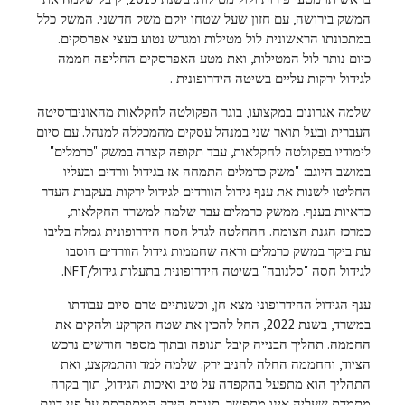
המשק בירושה, עם חזון שעל שטחו יוקם משק חדשני. המשק כלל
במתכונתו הראשונית לול מטילות ומגרש נטוע בעצי אפרסקים.
כיום נותר לול המטילות, ואת מטע האפרסקים החליפה חממה
לגידול ירקות עליים בשיטה הידרופונית .
שלמה אגרונום במקצועו, בוגר הפקולטה לחקלאות מהאוניברסיטה
העברית ובעל תואר שני במנהל עסקים מהמכללה למנהל. עם סיום
לימודיו בפקולטה לחקלאות, עבד תקופה קצרה במשק "כרמלים"
במושב היוגב: "משק כרמלים התמחה אז בגידול וורדים ובעליו
החליטו לשנות את ענף גידול הוורדים לגידול ירקות בעקבות העדר
כדאיות בענף. ממשק כרמלים עבר שלמה למשרד החקלאות,
כמרכז הגנת הצומח. ההחלטה לגדל חסה הידרופונית גמלה בליבו
עת ביקר במשק כרמלים וראה שחממות גידול הוורדים הוסבו
לגידול חסה "סלנובה" בשיטה הידרופונית בתעלות גידול/NFT.
ענף הגידול ההידרופוני מצא חן, וכשנתיים טרם סיום עבודתו
במשרד, בשנת 2022, החל להכין את שטח הקרקע ולהקים את
החממה. תהליך הבנייה קיבל תנופה ובתוך מספר חודשים נרכש
הציוד, והחממה החלה להניב ירק. שלמה למד והתמקצע, ואת
התהליך הוא מתפעל בהקפדה על טיב ואיכות הגידול, תוך בקרה
מתמדת שעליה אינו מתפשר. תנובת הירק המתפרסת על פני דונם