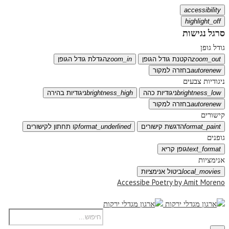
accessibility
highlight_off
סרגל נגישות
גודל גופן
zoom_out
הקטנת גודל הגופן
zoom_in
הגדלת גודל הגופן
autorenew
בחזרה למקור
ניגודיות צבעים
brightness_low
ניגודיות כהה
brightness_high
ניגודיות בהירה
autorenew
בחזרה למקור
קישורים
format_paint
הדגשת קישורים
format_underlined
קו תחתון לקישורים
גופנים
text_format
גופן קריא
אנימציות
local_movies
ביטול אנימציות
Accessibe Poetry by Amit Moreno