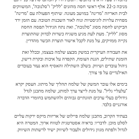
מניבה כ-22 אלף ראשי חסה מהזנים "לליק" ו"סלנובה", המשווקים
לבית האריזה "מרינה" במושב מעונה. שיתוף הפעולה עם "מרינה"
מפחית עלויות לוגיסטיות ונוח לאור השכנות הטובה. עם הזמן ירד
הביקוש לחסה מסוג "סלנובה", ואת נתח הגידול תפסה החסה
מסוג "לליק". מעת לעת מגיע משגיח כשרות לבדוק שהתוצרת
נקייה ממזיקים, על מנת לקבל אישור תוצרת הכשר מהדרין.
את העבודה העיקרית במשק מבצע שלמה בעצמו, ובכלל זאת
הזמנת שתילים, הגנת הצומח, הקפדה על איכות ובקרת דישון,
ניהול עובדים ושיווק. בשלב השתילה והאסיף הוא נעזר בעובדים
תאילנדיים על פי צורך.
בימים אלו עובר המשק של שלמה תהליך של מיתוג. העסק יקרא
"עלעליי גליל". על מנת לייצר ערך למותג, שלמה מתכנן לגדל
גידולים בעלי ערכים תזונתיים גבוהים ולהשתמש בחומרי הדברה
אורגניים בלבד.
בעתיד הקרוב, מתכנן שלמה פיילוט של אריזות מיקס ירקות עליים
לסלט מוכן. לדבריו: בראיה אסטרטגית לטווח ארוך, המטרה היא
לגדול ולפתח מגוון גידולים ולעבור לשיווק ישיר לרשתות השיווק.