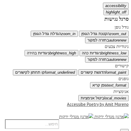
accessibility
highlight_off
סרגל נגישות
גודל גופן
zoom_out
הקטנת גודל הגופן
zoom_in
הגדלת גודל הגופן
autorenew
בחזרה למקור
ניגודיות צבעים
brightness_low
ניגודיות כהה
brightness_high
ניגודיות בהירה
autorenew
בחזרה למקור
קישורים
format_paint
הדגשת קישורים
format_underlined
קו תחתון לקישורים
גופנים
text_format
גופן קריא
אנימציות
local_movies
ביטול אנימציות
Accessibe Poetry by Amit Moreno