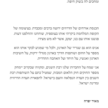
ומחכים לה בשוק חיפה.
הכנסת אורחים של הדרוזים ידועה ברבים ומכבדת. בעיצומה של
תקופת המלחמה ביקרתי אותו בעוספיה, שוחחנו והחלפנו דעות.
פגשנו אותו עם בנו, יעקב, אשר לא מש מצידו.
אניס הוא גם שגריר של הארגון, ולכל מי שמגיע לבקר אותו הוא
מספר על החום ושותפות הדרך בארגון מגדלי ירקות, על חשיבות
הארגון ואנשיו, על היחד ועל האהבה ההדדית.
אני שמח על החברות שלנו רבת השנים, ומקווה שבקרוב יימחק
מספר החוקים חוק הלאום המבזה, שמטיל כתם על השותפות רבת
השנים בין העדה הנפלאה והעם בישראל. לתפארת העדה הדרוזית
ומדינת ישראל.
מאיר יפרח