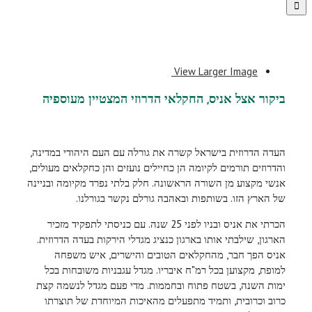
View Larger Image
ביקור אצל אניס, החקלאי הדרוזי המצטיין מעוספיה
העדה הדרוזית בישראל קשרה את גורלה עם העם היהודי במדינה,
והדרוזים תורמים לקיומה הן כחיילים נועזים והן כחקלאים מעולים,
אנשי מקצוע מן השורה הראשונה. חלק בלתי נפרד מקיומה ובניינה
של הארץ הזו. בשותפות ובאהבה גורלם נקשר בגורלנו.
הכרתי את אניס ובניו לפני 25 שנה. עם כניסתי לתפקיד מזכיר
הארגון, שילבתי אותו בארגון כנציג מגדלי הירקות בעדה הדרוזית.
אניס הפך חבר, מהחקלאים הטובים והישרים, איש משפחה
למופת, מקצוען בכל רמ"ח איבריו. מגדל עגבניות משובחות בכל
ימות השנה, בשטח פתוח ובחממות. מדי פעם מגדל לנשמה קצת
כרוב וכרובית, ותמיד מתפעלים מהאיכות המיוחדת של תוצרתו