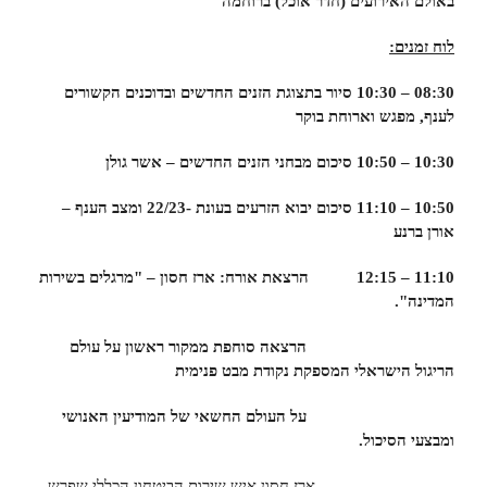
באולם האירועים (חדר אוכל)
ברוחמה
לוח זמנים:
08:30 – 10:30
סיור בתצוגת הזנים החדשים ובדוכנים הקשורים
לענף, מפגש וארוחת בוקר
10:30 – 10:50
סיכום מבחני הזנים החדשים – אשר גולן
10:50 – 11:10
סיכום יבוא הזרעים בעונת -22/23 ומצב הענף –
אורן ברנע
11:10 – 12:15 הרצאת אורח: ארז חסון – "מרגלים בשירות
המדינה".
הרצאה סוחפת ממקור ראשון על עולם
הריגול הישראלי המספקת נקודת מבט פנימית
על העולם החשאי של המודיעין האנושי
ומבצעי הסיכול.
ארז חסון איש שירות הביטחון הכללי שפרש