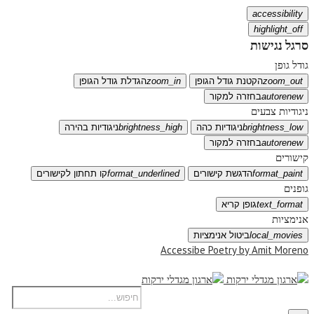
accessibility
highlight_off
סרגל נגישות
גודל גופן
zoom_out
הקטנת גודל הגופן
zoom_in
הגדלת גודל הגופן
autorenew
בחזרה למקור
ניגודיות צבעים
brightness_low
ניגודיות כהה
brightness_high
ניגודיות בהירה
autorenew
בחזרה למקור
קישורים
format_paint
הדגשת קישורים
format_underlined
קו תחתון לקישורים
גופנים
text_format
גופן קריא
אנימציות
local_movies
ביטול אנימציות
Accessibe Poetry by Amit Moreno