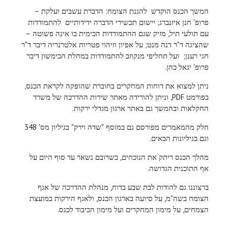
המשך הכנס הוקדש להגנת הצומח: הדברת עשבים ועלקת –
פרופ' חנן איזנברג; יישום תכשירי הדברה ידידותיים להתמודדות
עם תולעי תיל, מזיק שגם ההתמודדות הכימית בו אינה פשוטה –
שהציגה ד"ר דנה מנט; על אפיון וזיהוי פטריות אלטרנריה דיבר ד"ר
חגי רענן; ועל תחליפי מנקוזב להתמודדות במחלת הכימשון דיבר
פרופ' יגאל כהן.
ניתן למצוא את דוחות המחקרים בחוברת שהופקה לקראת הכנס,
בפורמט PDF, וניתן להורידה מאתר שירות ההדרכה של משרד
החקלאות ובהמשך גם באתר ארגון מגדלי ירקות.
חלק מהמאמרים מפורסם גם במוסף "שדה וירק" בגיליון מס' 348
וגם בגיליונות הבאים.
מהלך הכנס ריתק את הנוכחים, כשרובם נשאר עד סוף היום על
אף התוכנית הגדושה.
ברצוננו גם להודות לבת שבע בדוח, מנהלת ההדרכה של אגף
הצומח בשה"מ, על סיועה בארגון הכנס, ולאגף הירקות במועצת
הצמחים, על מימון המחקרים ועל מימון הכיבוד לכנס.