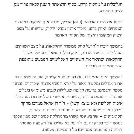
הגלובלית על מחלות קרקע. בסוף הרצאתה הוענק ללאה צרור מגן
לציון המאורע.
פתחו את הכנס אברהם (נונה) ארליך, מנהל אגף הירקות במועצת
הצמחים, ואורן ברנע, מזכיר ארגון מגדלי ירקות, שדיווחו על מצב
השוק המקומי והיצוא של תפוחי האדמה.
בהמשך דיברו ד"ר יעל קחל ממשרד החקלאות, על מצב השווקים
העולמיים בתפוחי אדמה, ומרק פרל, המטאורולוג של משרד
החקלאות, שתיאר את השינויים האקלימיים הנובעים מתופעת
ההתחממות הגלובלית.
בהמשך היום התמודדנו עם בעיית פגעי קליפה, תופעה שמטרידה
את המגדלים ומקשה מאוד על יצוא תפוחי אדמה איכותיים. נבחנו
מספר היבטים: פגיעות קליפה שעלולות לנבוע משימוש בזבלים
אורגניים – עמוס עובדיה; השפעת אפשרית של יסודות הזנה על
איכות הקליפה (לא נמצא קשר) – ד"ר רן אראל ממרכז מחקר
גילת; ונזקים מכאניים שנובעים מפגמים במכונות האסיף,
הקומביינים – שהציג יוסי קשתי מהמחלקה למיכון של מכון וולקני.
בנוסף דיבר בפרק זה גם ד"ר עקיבא שליט, על השפעת מווסתי
צמיחה (הורמונים צמחיים) על התמיינות פקעות.