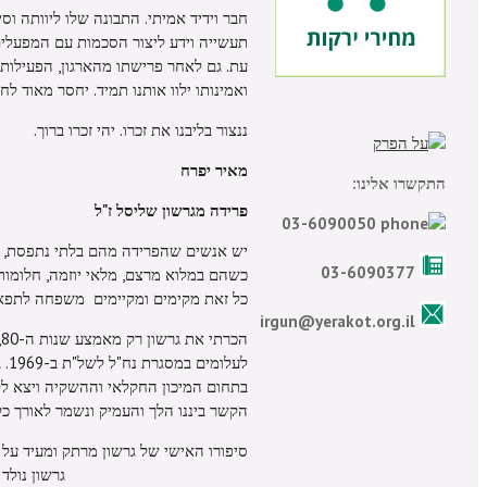
חבר וידיד אמיתי. התבונה שלו ליוותה וסי
תעשייה וידע ליצור הסכמות עם המפעלים
עת. גם לאחר פרישתו מהארגון, הפעילות ש
ואמינותו ילוו אותנו תמיד. יחסר מאוד לחב
ננצור בליבנו את זכרו. יהי זכרו ברוך.
מאיר יפרח
התקשרו אלינו:
פרידה מגרשון שליסל ז"ל
03-6090050
יש אנשים שהפרידה מהם בלתי נתפסת, ו
03-6090377
כשהם במלוא מרצם, מלאי יוזמה, חלומות 
כל זאת מקימים ומקיימים משפחה לתפ
irgun@yerakot.org.il
ה
לע
הקשר ביננו הלך והעמיק ונשמר לאורך כ
סיפורו האישי של גרשון מרת