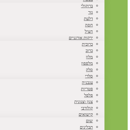
ברוקולי
גזר
דלעת
חסה
חציל
ירקות אורגניים
כרובית
כרוב
מלון
מלפפון
סלק
סלרי
עגבניה
פטריות
פלפל
צנון וצנונית
קולורבי
קישואים
שום
תבלינים