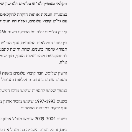
חקלאי מצטיין לגד"ש עלומים ולגרשון של
עם גד"ש קיבוץ עלומים, ואלה היו הנימוק
קיבוץ עלומים עלה על הקרקע בשנת 1966 והינו, בעיקרו, קיבוץ חקלאי, שכמעט כל הכנסותיו מהחקלאות.
בין ענפי החקלאות המגוונים, ענף הגד"ש 
תפוחי-אדמה, בוטנים, שחת וחיטה קונבנציו
להתמקצעות ולהתייעלות הענף, תוך שמיר
אלה.
נוספים שונים בתחום החקלאות והניהול ה
במשך שלוש קדנציות שימש מרכז המשק 
בשנים 1997-1993 שימש מ
ענף ירקות במועצת הצמחים.
בשנים 2009-2004 שימש מנכ"ל ארגון עובדי הפלחה.
כיום, זו הקדנציה השנייה בה מנהל את ע