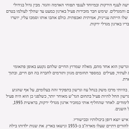
יעה לענף הירקות ובמיוחד לענפי תפוחי האדמה והגזר. מבין גדול בגידולי
 והמגדלים. שימש חבר מזכירות פעיל בארגון כמעט עד שהלך לעולמו בטרם
לו הייתה עניינית, אמיתית ואכפתית. כולם אהבו אותו וסמכו עליו, יושרו
ריו בארגון מגדלי ירקות.
גרשון הוא אחד מהם, מאלה שמרוץ החיים שלהם נקטע באופן פתאומי
לעתיד, פעילים במספר תחומים מגוון ותורמים לחברה בה הם חיים, ובתוך
ארת.
כרתי את גרשון רק מאמצע שנות ה-80, בהיותי מרכז משק בנחל עוז וגרשון בתפקיד זהה בעלומים, על אף שהגיע
לומים במסגרת נח"ל לשל"ת ב-1969. גרשון החל להיות פעיל בתחום הגד"ש מאוחר יותר, כשלפני כן הוא היה פעיל
בתחום המיכון החקלאי וההשקיה ויצא ללימודים. לאחר שהחליף אותי כמזכיר ארגון מגדלי ירקות, בראשית 1993,
ל השנים.
ק ומעיד על איש יוצא דופן ביכולותיו ובכישוריו.
גרשון נולד להורים דתיים שעלו מארה"ב ב-1933 ונישאו בארץ. את שנות ילדותו בילה