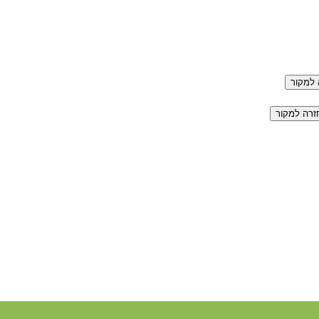
למקור
זרה למקור