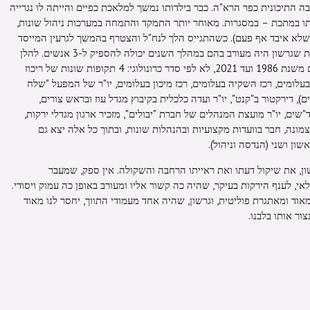
ה התיכונית כפר הרא"ה. כבר בילדותו נמשך למלאכת כפיים והייתה לו נגרייה
ו במתכת – במסגרות. מאוחר יותר התמקד והתמחה במערכות ניהול שונות,
 שלא איבד אף פעם). כשהתגייס הלך לנח"ל והצטרף בהמשך לגרעין המייסד
של עלומים. רשימת התפקידים והפעילויות שגרשון היה מעורב בהם במהלך השנים יכולה להספיק ל-3 אנשים. להלן
רשימה מקוצרת של תפקידים שכיהן בהם משנת 1986 ועד 2021, לא לפי סדר כרונולוגי: 4 תקופות שונות של ריכוז
הגד"ש בעלומים, רכז השקיה בעלומים, רכז מיכון בעלומים, יו"ר של המפעל "שלח
ם), דירקטור ב"קנט", יו"ר ועדה כלכלית בקיבוץ מגדל עוז ובראש צורים,
"שים, יו"ר מועצת המנהלים של חברת "יבולים", מזכיר ארגון מגדלי ירקות,
צמונה, חבר בוועדות מקצועיות ובהנהלות שונות, ובתוך כל אלה יצא גם
שון ושני (הנדסה וניהול).
ון, את שיקול דעתו ואת ראייתו הרחבה והשקולה. אין ספק, שמעבר
י, לענף הירקות בעיקר, שהיה כה קשור אליו ומעורב באופן כה עמוק ויסודי.
וד ומאתגרת פוליטית, וגרשון, שהיה אחד מעמודי התווך, יחסר לנו מאוד
צור אותו בלבנו.