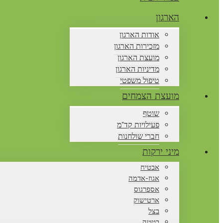
הארגון
אודות הארגון
מזכירות הארגון
מועצת הארגון
מדיניות הארגון
טיפול משפטי
מועצת הצמחים
שוטף
פעילויות קד"מ
חברי שולחנות
מיני ירקות
אבטיח
אגוז-אדמה
אספרגוס
ארטישוק
בצל
בטטה