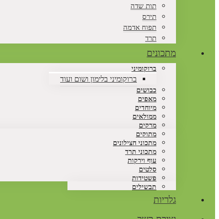
תות שדה
תירס
תפוח אדמה
תרד
מתכונים
ברוקומיני
ברוקומיני בלימון ושום ועוד
כבושים
מאפים
מיוחדים
ממולאים
מרקים
מתוקים
מתכוני חצילונים
מתכוני תרד
עוף וירקות
סלטים
פשטידות
תבשילים
גלריות