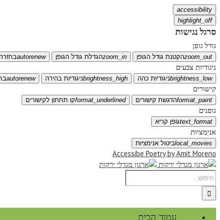
accessibility
highlight_off
סרגל נגישות
גודל גופן
zoom_out
הקטנת גודל הגופן
zoom_in
הגדלת גודל הגופן
autorenew
בחזרה 
ניגודיות צבעים
brightness_low
ניגודיות כהה
brightness_high
ניגודיות בהירה
autorenew
בח
קישורים
format_paint
הדגשת קישורים
format_underlined
קו תחתון לקישורים
גופנים
text_format
גופן קריא
אנימציות
local_movies
ביטול אנימציות
Accessibe Poetry by Amit Moreno
עמוד הבית