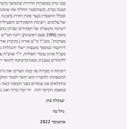
בבני ברק במסגרות חרדיות ובהמשך בישיב
קטנה בבית, וכשהתבגר החליף את אומנות
ובכלל התאפיין כנער סקרן וחרוץ (תכונה
משק (1986 פעם ראשונה), ריכוז 
מערכות", מנכ"ל גד"ש אורה ( בקיבוץ אורי
דירקטור במספר מועצות ייצור והנהלות גד
מנכ"ל ארגון עובדי הפלחה, יו"ר אגש"ח ע
ללימודים בטכניון ובאוניברסיטה לתואר רא
רשימה זו מעידה עד כמה העריכו את גרש
למשפחתו ולחבריו הוא יחסר למגזר החקלא
כחקלאים אנו עומדים בפני תקופה קשה מא
במאבק הקיומי הזה. יהי זכרו ברוך ואנו ננ
יענקלה כהן
נחל עוז
אוקטובר 2022