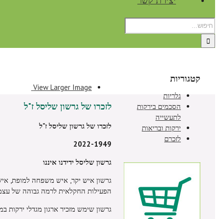
יצירת קשר
קטגוריות
View Larger Image
גלריות
לזכרו של גרשון שליסל ז"ל
הסכמים בירקות
לתעשייה
לזכרו של גרשון שליסל ז"ל
ירקות ובריאות
לזכרם
2022-1949
גרשון שליסל ידידנו איננו
גרשון איש יקר, איש משפחה למופת, איש 
הפעילות החקלאית לרמה גבוהה של עצמאו
גרשון שימש מזכיר ארגון מגדלי ירקות במשך תקופה של 10 שנים יחד עם יוסטה