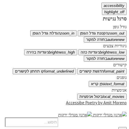
accessibility
highlight_off
סרגל נגישות
גודל גופן
zoom_out
הקטנת גודל הגופן
zoom_in
הגדלת גודל הגופן
autorenew
בחזרה למקור
ניגודיות צבעים
brightness_low
ניגודיות כהה
brightness_high
ניגודיות בהירה
autorenew
בחזרה למקור
קישורים
format_paint
הדגשת קישורים
format_underlined
קו תחתון לקישורים
גופנים
text_format
גופן קריא
אנימציות
local_movies
ביטול אנימציות
Accessibe Poetry by Amit Moreno