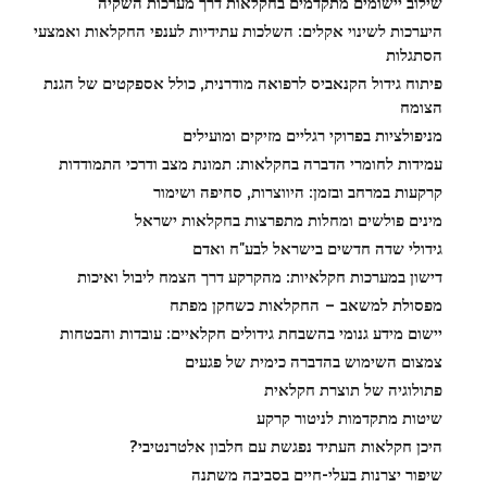
שילוב יישומים מתקדמים בחקלאות דרך מערכות השקיה
היערכות לשינוי אקלים: השלכות עתידיות לענפי החקלאות ואמצעי
הסתגלות
פיתוח גידול הקנאביס לרפואה מודרנית, כולל אספקטים של הגנת
הצומח
מניפולציות בפרוקי רגליים מזיקים ומועילים
עמידות לחומרי הדברה בחקלאות: תמונת מצב ודרכי התמודדות
קרקעות במרחב ובזמן: היווצרות, סחיפה ושימור
מינים פולשים ומחלות מתפרצות בחקלאות ישראל
גידולי שדה חדשים בישראל לבע"ח ואדם
דישון במערכות חקלאיות: מהקרקע דרך הצמח ליבול ואיכות
מפסולת למשאב – החקלאות כשחקן מפתח
יישום מידע גנומי בהשבחת גידולים חקלאיים: עובדות והבטחות
צמצום השימוש בהדברה כימית של פגעים
פתולוגיה של תוצרת חקלאית
שיטות מתקדמות לניטור קרקע
היכן חקלאות העתיד נפגשת עם חלבון אלטרנטיבי?
שיפור יצרנות בעלי-חיים בסביבה משתנה