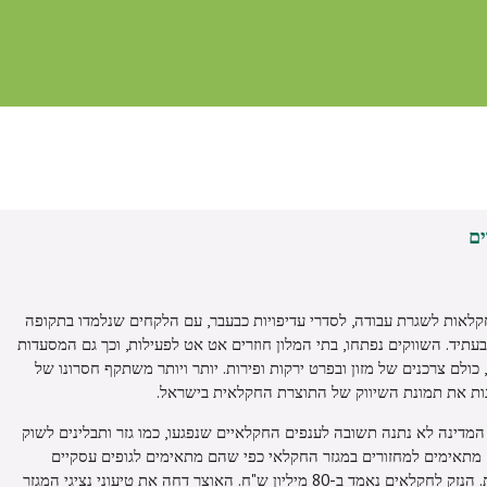
ם
חקלאות לשגרת עבודה, לסדרי עדיפויות כבעבר, עם הלקחים שנלמדו בתקופה
בעתיד. השווקים נפתחו, בתי המלון חוזרים אט אט לפעילות, וכך גם המסעדות
ולם צרכנים של מזון ובפרט ירקות ופירות. יותר ויותר משתקף חסרונו של
שנות את תמונת השיווק של התוצרת החקלאית בישראל.
מדינה לא נתנה תשובה לענפים החקלאיים שנפגעו, כמו גזר ותבלינים לשוק
ם מתאימים למחזורים במגזר החקלאי כפי שהם מתאימים לגופים עסקיים
אחרים, למרות התיעוד המסודר בחקלאות. הנזק לחקלאים נאמד ב-80 מיליון ש"ח. האוצר דחה את טיעוני נציגי המגזר