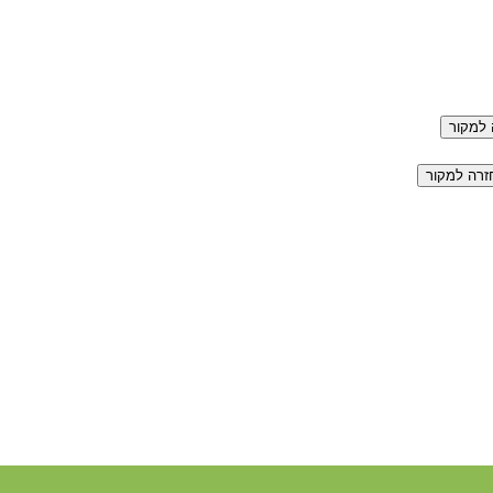
למקור
זרה למקור