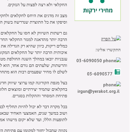
החקלאי ולא רצה לפצות על הנזקים.
מצב זה מדגים את היחס לחקלאים ולחקלא
וסיפקו את כל התוצרת שנדרשה בשוק המק
גם רשתות השיווק לא חסו על החקלאים וב
הרבה יותר מהדאגה למגזר החקלאי החרוץ 
כמלים ריקות, כיוון שהיא רק הגדילה את
התקשרו אלינו:
עגבניות יובאו במהלך השנה החולפת מטור
03-6090050
והרשתות, שלעתים הם גורם אחד, הוא להנ
לשלם לו מחיר שפעמים רבות הוא מתחת 
03-6090377
בצל מגפת הקורונה קמו ערוצי שיווק חדש
בחקלאים שתמיד יצירתיים ומוצאים חלופו
irgun@yerakot.org.il
פתיחת המסחר וההקלות בסגרים.
בכל מקרה דבר לא יכול להיות תחליף לבעי
ושוב במשך שנים, האמצעי האחיד שבאמת 
לתופעות הללו, ועד שלא יקום מישהו אמי
נקווה שהכול יחזור למקומו עם פתיחת הש