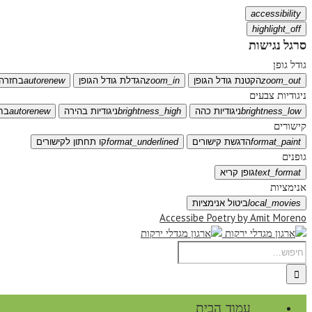
accessibility
highlight_off
סרגל נגישות
גודל גופן
zoom_out
הקטנת גודל הגופן
zoom_in
הגדלת גודל הגופן
autorenew
בחזרה 
ניגודיות צבעים
brightness_low
ניגודיות כהה
brightness_high
ניגודיות בהירה
autorenew
בח
קישורים
format_paint
הדגשת קישורים
format_underlined
קו תחתון לקישורים
גופנים
text_format
גופן קריא
אנימציות
local_movies
ביטול אנימציות
Accessibe Poetry by Amit Moreno
עמוד הבית