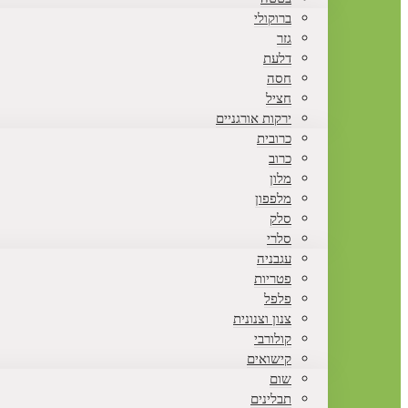
ברוקולי
גזר
דלעת
חסה
חציל
ירקות אורגניים
כרובית
כרוב
מלון
מלפפון
סלק
סלרי
עגבניה
פטריות
פלפל
צנון וצנונית
קולורבי
קישואים
שום
תבלינים