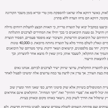
ות, כאשר דווקא אלה שדאגו להספקת מזון טרי ובריא בזמן משבר הקורונה
ומי, דווקא הם נדחו הצדה ללא פתרון.
יצעו במקביל יבוא של תוצרת טרייה, כי תאוות הבצע להעלות רווחים גדולה
והיעיל. גם טענת היבואנים כי בכך יוזילו את המחירים לצרכנים התגלתה
 רווחיהם של היבואנים והרשתות, והציבור יצא מופסד פעמיים, הפסיד תוצרת
איכותית הרבה יותר של החקלאים המקומיים ונאלץ לשלם מחיר מלא על תוצרת נחותה מיובאת. כ-40,000 טונות
קיה, יחד עם מלפפונים, קישואים ושאר ירקות. עיקר מטרתם של היבואנים
מיך את החקלאי, לשעבד אותו, כיוון שאין לו מוצא אחר לתוצרתו, וכך
להוצאות הייצור.
ים לתוצרת החקלאית, ערוצי שיווק ישיר לצרכנים לביתם. אנחנו גאים
ת בעת הצורך, אך עדין אין לדעת עד כמה ערוצים אלה ימשיכו לפעול לאחר
ית המונופולים בשיווק אלא שוק סיטוני חדש, כפי שאני חוזר ומציין שוב
יכול לרפא את "פערי התיווך" ואת "יוקר המחיה". החקלאים אינם אחראים
ץ שיסלול את הדרך לשוק כזה, נישאר באותו מקום ובאותן בעיות.
ווקים ועם פתיחת השמים לקבלת עובדים שיצאו. לפנינו בחירות חדשות, ולא