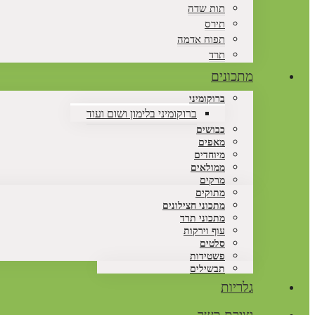
תות שדה
תירס
תפוח אדמה
תרד
מתכונים
ברוקומיני
ברוקומיני בלימון ושום ועוד
כבושים
מאפים
מיוחדים
ממולאים
מרקים
מתוקים
מתכוני חצילונים
מתכוני תרד
עוף וירקות
סלטים
פשטידות
תבשילים
גלריות