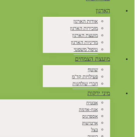
הארגון
אודות הארגון
מזכירות הארגון
מועצת הארגון
מדיניות הארגון
טיפול משפטי
מועצת הצמחים
שוטף
פעילויות קד"מ
חברי שולחנות
מיני ירקות
אבטיח
אגוז-אדמה
אספרגוס
ארטישוק
בצל
בטטה