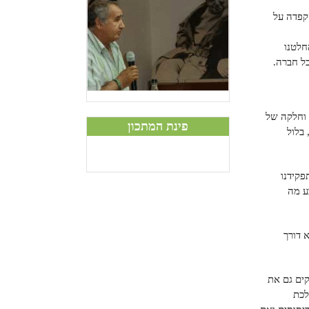
הקפדה על
חלטנו
כל חברה.
יל וחלקה של
פינת המתכון
 בלול
פקידנו
ע מה
לא דורך
קים גם את
לכת