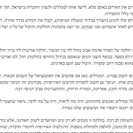
ים את האירוע באופן מלא, לייעד אותו למגדלים ולנציגי החברות בישראל, תוך 
 כללי ההפרדה.
לא יכלו להגיע (הצורך בבידוד ומגבלת הטיסות), יקבלו את המידע בדרך אחרת. ה
 לאתר אינטרנט זמני שנקים, ובו יוצגו בתמונות החלקות והיבול של כל זן ושל 
דד בין 4 אתרים: חלקה של תפוחי אדמה אביב בחול ליד עין הבשור, חלקה אורגנית ליד ברור ח
ס בסעד. בנוסף הוצגו הזנים שנאספו בגידול החורפי בחלקות: חול, לס ואורגני,
הוא מבנה רחב ומסודר. היבול שם הוצג בארגזים.
ום חשוב עבורנו, המגדלים. כאן אנו פוגשים את הפוטנציאל של השנים הבאות. ת
ם אותו. הניסוי גם חשוב לחברות הזרעים האירופיות. מבחינתן זהו הניסוי שקוב
: מזרח תיכון, אפריקה, המזרח הרחוק, וההתעניינות סביב הניסוי רבה.
לימים הפתוחים הגיעו כ-70 מגדלים ואנשים מהתחום. היה מה לראות, היה על מה לדבר. נראה שהענף 
ם ייכנסו וישפרו את הביצועים שלנו בעתיד.
ומת לב רבה. בחלקה זו מנסים לא רק זנים המיועדים לשוק האורגני, אלא בוד
ם לכימשון, לחלפת ולמחלות נוספות. הרגולציה האירופית לחומרי הדברה, שהו