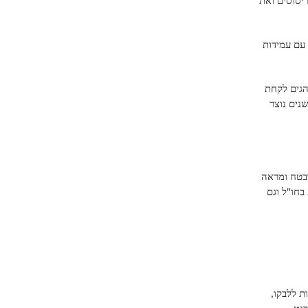
ריסוסים ואת
עם עמידות
הגים לקחת
נים נוצר
ובטח ומראה
בחו"ל וגם
ת ללבקו,