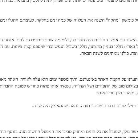
ת הזרעים להעמיד זנים עמידים יותר, זנים שניתן יהיה להקטין בהם את כמות ה
 כימשון "מחקה" השנה את העלווה של כמה זנים בחלקה. לעומתם התגלו זנים 
ישיר עם אנשי החברות היה חסר לנו, ולפי מה שהם כותבים גם להם. אנחנו נו
 בארץ: חלקו בעניין מקצועי, חלקו בשביל הנפש וכדי שיספגו קצת ציונות. עם הש
בוצה. כולנו ממתינים לשנה הבאה.
תערנו על הקמת האתר באינטרנט, ותוך מספר ימים הוא עלה לאוויר. האתר מא
בצילום טוב של התפודים ושל העלווה. נשאיר אותו פתוח כחודש לטובת החברות 
ולאחר מכן נוריד אותו.
תחילו לזרום ברכות ומכתבי תודה. נראה שהמאמץ היה שווה.
שר גולן, שמגדל את כל הזנים ומחזיק סביבו את המפעל החשוב הזה. בנוסף תודו