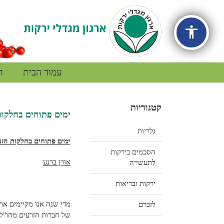
accessibility
עמוד הבית
ה
View
קטגוריות
Larger
ימים פתוחים בחלקות 
Image
גלריות
ימים פתוחים בחלקות הזנים
הסכמים בירקות
אורן ברנע
לתעשייה
ירקות ובריאות
לזכרם
של חברות הזרעים מחו"ל. 