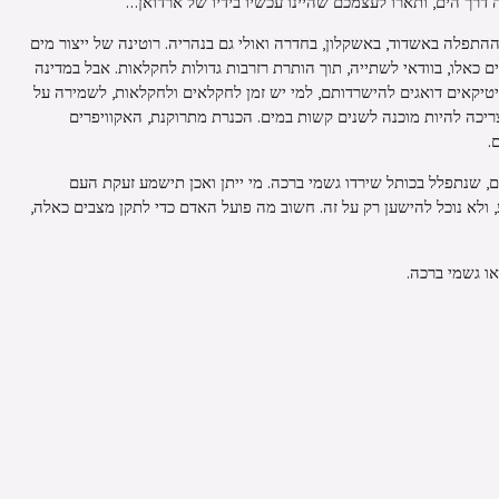
ה דרך הים, ותארו לעצמכם שהיינו עכשיו בידיו של ארדואן…
התפלה באשדוד, באשקלון, בחדרה ואולי גם בנהריה. רוטינה של ייצור מים
כאלו, בוודאי לשתייה, תוך הותרת רזרבות גדולות לחקלאות. אבל במדינה
ליטיקאים דואגים להישרדותם, למי יש זמן לחקלאים ולחקלאות, לשמירה על
צריכה להיות מוכנה לשנים קשות במים. הכנרת מתרוקנת, האקוויפרים
.
שנתפלל בכותל שירדו גשמי ברכה. מי ייתן ואכן תישמע זעקת העם
 ולא נוכל להישען רק על זה. חשוב מה פועל האדם כדי לתקן מצבים כאלה,
ו גשמי ברכה.