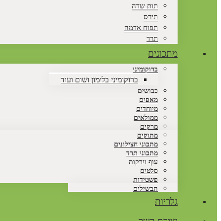
תות שדה
תירס
תפוח אדמה
תרד
מתכונים
ברוקומיני
ברוקומיני בלימון ושום ועוד
כבושים
מאפים
מיוחדים
ממולאים
מרקים
מתוקים
מתכוני חצילונים
מתכוני תרד
עוף וירקות
סלטים
פשטידות
תבשילים
גלריות