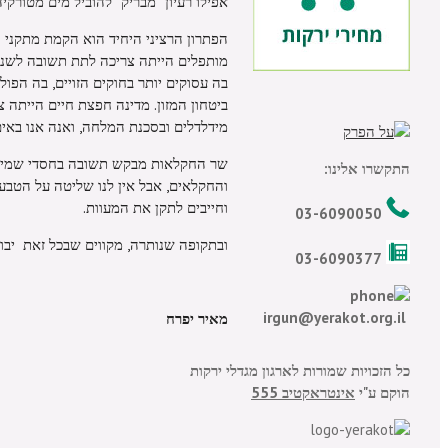
אפילו רעיון "מבריק" להוביל מים מטורקי
הפתרון הרציני היחיד הוא הקמת מתקני ה
מותפלים הייתה צריכה לתת תשובה לשנים 
בה עסוקים יותר בחוקים הזויים, בה הפו
ביטחון המזון. מדינה חפצת חיים הייתה 
מידלדלים ובסכנת המלחה, ואנה אנו באים
שר החקלאות מבקש תשובה בחסדי שמים, 
התקשרו אלינו:
והחקלאים, אבל אין לנו שליטה על הטבע,
וחייבים לתקן את המעוות.
03-6090050
ובתקופה שנותרה, מקווים שבכל זאת יבוא
03-6090377
irgun@yerakot.org.il
מאיר יפרח
כל הזכויות שמורות לארגון מגדלי ירקות
הוקם ע"י
אינטראקטיב 555