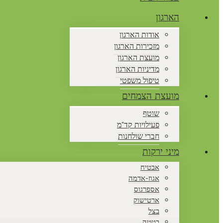
הארגון
אודות הארגון
מזכירות הארגון
מועצת הארגון
מדיניות הארגון
טיפול משפטי
מועצת הצמחים
שוטף
פעילויות קד"מ
חברי שולחנות
מיני ירקות
אבטיח
אגוז-אדמה
אספרגוס
ארטישוק
בצל
בטטה