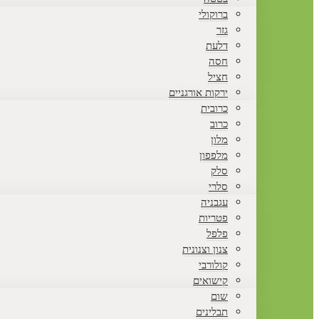
ברוקולי
גזר
דלעת
חסה
חציל
ירקות אורגניים
כרובית
כרוב
מלון
מלפפון
סלק
סלרי
עגבניה
פטריות
פלפל
צנון וצנונית
קולורבי
קישואים
שום
תבלינים