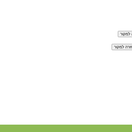
למקור
זרה למקור