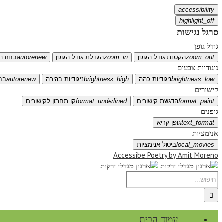
accessibility
highlight_off
סרגל נגישות
גודל גופן
zoom_out
הקטנת גודל הגופן
zoom_in
הגדלת גודל הגופן
autorenew
בחזרה 
ניגודיות צבעים
brightness_low
ניגודיות כהה
brightness_high
ניגודיות בהירה
autorenew
בח
קישורים
format_paint
הדגשת קישורים
format_underlined
קו תחתון לקישורים
גופנים
text_format
גופן קריא
אנימציות
local_movies
ביטול אנימציות
Accessibe Poetry by Amit Moreno
עמוד הבית