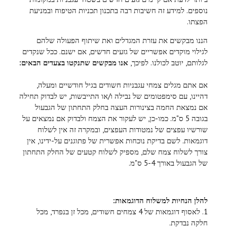
נוספים. למידע זה חשיבות רבה בתכנון תכניות הטיפוח ובמניעת
הפצתו.
הננו מבקשים את עזרת המגדלים ואת שיתוף הפעולה שלהם
לגילוי מוקדים אפשריים של גזעים חדשים, אם ישנם. ככל שנקדים
לגלותם, יוטב לכולנו. לפיכך,
אנו מבקשים שתנקטו בצעדים הבאים:
אם אתם מגלים צמחי עגבניות חשודים בגיל חודשיים ומעלה,
דהיינו, עם סימפטומים של נבילה ו/או התייבשות, יש לבדוק תחילה
אם נמצאת החמה בצינורות העצה בחלק התחתון של הגבעול
בגובה 5 ס"מ. כמו-כן, יש לעקור את הצמח ולבדוק אם נמצאים על
שורשיו עפצים של נמטודות העפצים, ובמקרה זה אין לשלוח
דוגמאות. לשם בדיקת נוכחות אפשרית של פתוגנים על-ידינו, אין
צורך לשלוח צמח שלם, מספיק לשלוח קטעים של החלק התחתון
של הגבעול באורך 5-4 ס"מ.
להלן הנחיות למשלוח הדוגמאות:
1. לאסוף דוגמאות של 4 צמחים חשודים, מכל זן בנפרד, מכל
חלקה נבדקת.