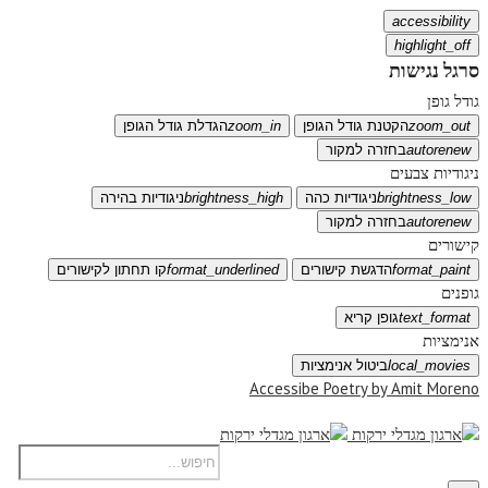
accessibility
highlight_off
סרגל נגישות
גודל גופן
zoom_out
הקטנת גודל הגופן
zoom_in
הגדלת גודל הגופן
autorenew
בחזרה למקור
ניגודיות צבעים
brightness_low
ניגודיות כהה
brightness_high
ניגודיות בהירה
autorenew
בחזרה למקור
קישורים
format_paint
הדגשת קישורים
format_underlined
קו תחתון לקישורים
גופנים
text_format
גופן קריא
אנימציות
local_movies
ביטול אנימציות
Accessibe Poetry by Amit Moreno