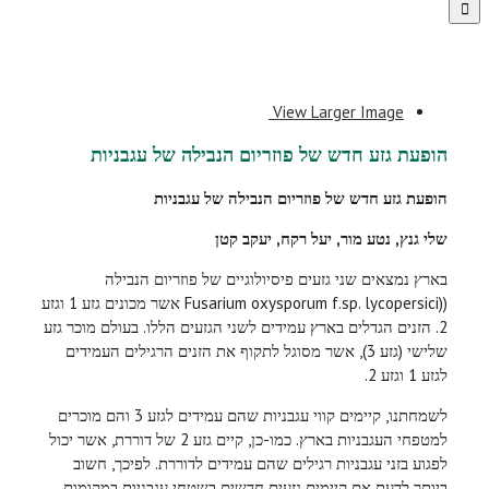
View Larger Image
הופעת גזע חדש של פוזריום הנבילה של עגבניות
הופעת גזע חדש של פוזריום הנבילה של עגבניות
שלי גנץ, נטע מור, יעל רקח, יעקב קטן
בארץ נמצאים שני גזעים פיסיולוגיים של פוזריום הנבילה
((Fusarium oxysporum f.sp. lycopersici אשר מכונים גזע 1 וגזע
2. הזנים הגדלים בארץ עמידים לשני הגזעים הללו. בעולם מוכר גזע
שלישי (גזע 3), אשר מסוגל לתקוף את הזנים הרגילים העמידים
לגזע 1 וגזע 2.
לשמחתנו, קיימים קווי עגבניות שהם עמידים לגזע 3 והם מוכרים
למטפחי העגבניות בארץ. כמו-כן, קיים גזע 2 של דוררת, אשר יכול
לפגוע בזני עגבניות רגילים שהם עמידים לדוררת. לפיכך, חשוב
ביותר לדעת אם קיימים גזעים חדשים בשטחי עגבניות במקומות