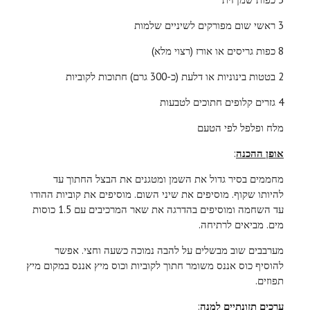
3 ראשי שום מפורקים לשיניים שלמות
8 כפות גריסים או אורז (רצוי מלא)
2 בטטות בינוניות או דלעת (כ-300 גרם) חתוכות לקוביות
4 גזרים קלופים חתוכים לטבעות
מלח ופלפל לפי הטעם
אופן ההכנה
:
מחממים בסיר גדול את השמן ומטגנים את הבצל החתוך עד
להיותו שקוף. מוסיפים את שיני השום. מוסיפים את קוביות ההודו
עד השחמה ומוסיפים בהדרגה את שאר המרכיבים עם 1.5 כוסות
מים. מביאים לרתיחה.
מערבבים שוב מבשלים על להבה נמוכה כשעה וחצי. אפשר
להוסיף כוס אננס משומר חתוך לקוביות וכוס מיץ אננס במקום מיץ
תפוזים.
ערכים תזונתיים למנה
: