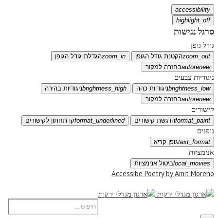
accessibility
highlight_off
סרגל נגישות
גודל גופן
zoom_out
הקטנת גודל הגופן
zoom_in
הגדלת גודל הגופן
autorenew
בחזרה למקור
ניגודיות צבעים
brightness_low
ניגודיות כהה
brightness_high
ניגודיות בהירה
autorenew
בחזרה למקור
קישורים
format_paint
הדגשת קישורים
format_underlined
קו תחתון לקישורים
גופנים
text_format
גופן קריא
אנימציות
local_movies
ביטול אנימציות
Accessibe Poetry by Amit Moreno