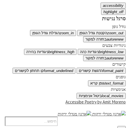
accessibility
highlight_off
סרגל נגישות
גודל גופן
zoom_out
הקטנת גודל הגופן
zoom_in
הגדלת גודל הגופן
autorenew
בחזרה למקור
ניגודיות צבעים
brightness_low
ניגודיות כהה
brightness_high
ניגודיות בהירה
autorenew
בחזרה למקור
קישורים
format_paint
הדגשת קישורים
format_underlined
קו תחתון לקישורים
גופנים
text_format
גופן קריא
אנימציות
local_movies
ביטול אנימציות
Accessibe Poetry by Amit Moreno