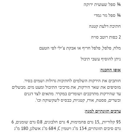
¾ ספל שעועית ירוקה
¾ ספל גזר גמדי
חתיכת דלעת קטנה
2 כפות רוטב סויה
מלח, פלפל, פלפל חריף או אבקת צ'ילי לפי הטעם
ניתן להוסיף עשבי תיבול
אופן ההכנה
:
חותכים את הירקות השלמים לחתיכות גדולות ושמים בסיר.
מוסיפים את שאר הירקות, את מרכיבי התיבול ומעט מים. מבשלים
עד שהירקות מתרככים ושומרים במקרר. מתאים לצד דגנים
ובשרים, פסטה, אורז, קטניות, כבסיס לשקשוקה וכו'.
ערכים תזונתיים למנה
:
95 קלוריות, ,15 גרם פחמימות, 4 גרם חלבונים, 0.8 גרם שומנים, 6
גרם סיבים תזונתיים, 134 מ"ג ויטמין
C
, 684 מ"ג אשלגן, 180 מ"ג