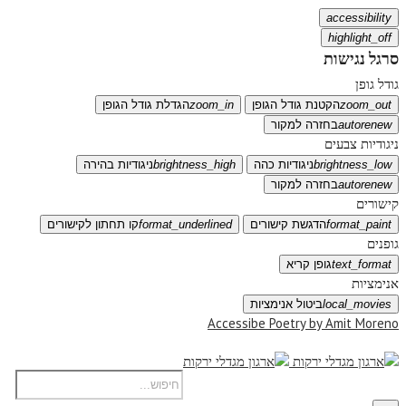
accessibility
highlight_off
סרגל נגישות
גודל גופן
zoom_out
הקטנת גודל הגופן
zoom_in
הגדלת גודל הגופן
autorenew
בחזרה למקור
ניגודיות צבעים
brightness_low
ניגודיות כהה
brightness_high
ניגודיות בהירה
autorenew
בחזרה למקור
קישורים
format_paint
הדגשת קישורים
format_underlined
קו תחתון לקישורים
גופנים
text_format
גופן קריא
אנימציות
local_movies
ביטול אנימציות
Accessibe Poetry by Amit Moreno