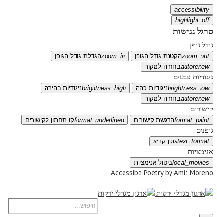
accessibility
highlight_off
סרגל נגישות
גודל גופן
zoom_out
הקטנת גודל הגופן
zoom_in
הגדלת גודל הגופן
autorenew
בחזרה למקור
ניגודיות צבעים
brightness_low
ניגודיות כהה
brightness_high
ניגודיות בהירה
autorenew
בחזרה למקור
קישורים
format_paint
הדגשת קישורים
format_underlined
קו תחתון לקישורים
גופנים
text_format
גופן קריא
אנימציות
local_movies
ביטול אנימציות
Accessibe Poetry by Amit Moreno