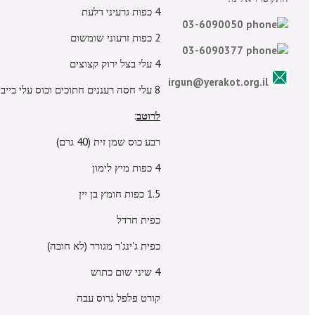
4 כפות גרעיני דלעת
03-6090050
2 כפות זרעוני שומשום
03-6090377
4 עלי בצל ירוק קצוצים
irgun@yerakot.org.il
8 עלי חסה רעננים חתוכים וכוס עלי בייבי או רוקט
לרוטב
:
רבע כוס שמן זית (40 גרם)
4 כפות מיץ לימון
1.5 כפות חומץ בן יין
כפית חרדל
כפית ג'ינג'ר מגורר (לא חובה)
4 שיני שום כתוש
קורט פלפל גרוס עבה