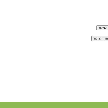
למקור
זרה למקור