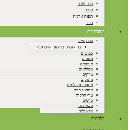
תות שדה
תירס
תפוח אדמה
תרד
מתכונים
ברוקומיני
ברוקומיני בלימון ושום ועוד
כבושים
מאפים
מיוחדים
ממולאים
מרקים
מתוקים
מתכוני חצילונים
מתכוני תרד
עוף וירקות
סלטים
פשטידות
תבשילים
גלריות