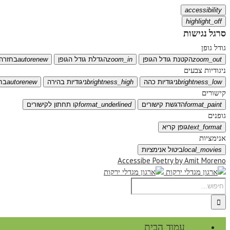
accessibility
highlight_off
סרגל נגישות
גודל גופן
zoom_out
הקטנת גודל הגופן
zoom_in
הגדלת גודל הגופן
autorenew
בחזרה 
ניגודיות צבעים
brightness_low
ניגודיות כהה
brightness_high
ניגודיות בהירה
autorenew
בח
קישורים
format_paint
הדגשת קישורים
format_underlined
קו תחתון לקישורים
גופנים
text_format
גופן קריא
אנימציות
local_movies
ביטול אנימציות
Accessibe Poetry by Amit Moreno
עמוד הבית