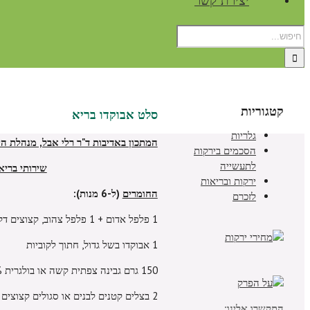
יצירת קשר
קטגוריות
סלט אבוקדו בריא
גלריות
המתכון באדיבות ד"ר רלי אבל, מנהלת ה
הסכמים בירקות
לתעשייה
שירותי בריא
ירקות ובריאות
החומרים
(ל-6 מנות):
לזכרם
1 פלפל אדום + 1 פלפל צהוב, קצוצים דק
1 אבוקדו בשל גדול, חתוך לקוביות
150 גרם גבינה צפתית קשה או בולגרית 5% מעודנת, חתוכה לקוביות
2 בצלים קטנים לבנים או סגולים קצוצים
התקשרו אלינו: