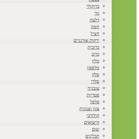
ברוקולי
גזר
דלעת
חסה
חציל
ירקות אורגניים
כרובית
כרוב
מלון
מלפפון
סלק
סלרי
עגבניה
פטריות
פלפל
צנון וצנונית
קולורבי
קישואים
שום
תבלינים