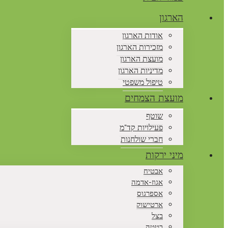
הארגון
אודות הארגון
מזכירות הארגון
מועצת הארגון
מדיניות הארגון
טיפול משפטי
מועצת הצמחים
שוטף
פעילויות קד"מ
חברי שולחנות
מיני ירקות
אבטיח
אגוז-אדמה
אספרגוס
ארטישוק
בצל
בטטה