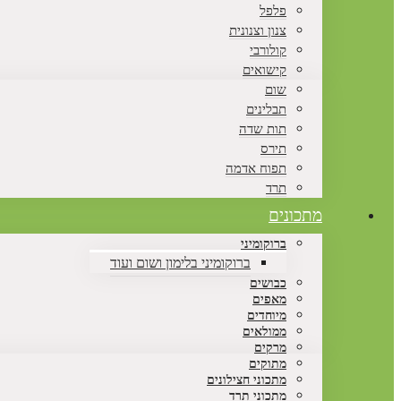
פלפל
צנון וצנונית
קולורבי
קישואים
שום
תבלינים
תות שדה
תירס
תפוח אדמה
תרד
מתכונים
ברוקומיני
ברוקומיני בלימון ושום ועוד
כבושים
מאפים
מיוחדים
ממולאים
מרקים
מתוקים
מתכוני חצילונים
מתכוני תרד