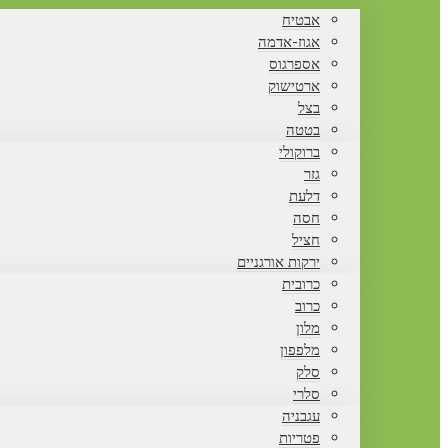
אבטיח
אגוז-אדמה
אספרגוס
ארטישוק
בצל
בטטה
ברוקולי
גזר
דלעת
חסה
חציל
ירקות אורגניים
כרובית
כרוב
מלון
מלפפון
סלק
סלרי
עגבניה
פטריות