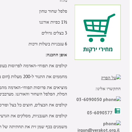
מלח
פלפל שחור טחון
½
1 כפיות אורגנו
3 בצלים גדולים
6 עגבניות בשלות ורכות
אופן ההכנה:
קולפים את תפוחי-האדמה לפרוסות בעובי 5 מ"מ ומניחים בקערה עם מים קר
מחממים את התנור ל-200 מעלות (חום בינוני-גבוה).
מוציאים את פרוסות תפוחי-האדמה מהמים,
התקשרו אלינו:
המלח, הפלפל השחור והאורגנו. מערבבים
03-6090050
קולפים את הבצלים, חוצים כל בצל ופורס
03-6090377
קולפים את העגבניות, מסלקים את הגרעינ
משמנים בכף שמן זית את תחתיתה של תב
irgun@yerakot.org.il