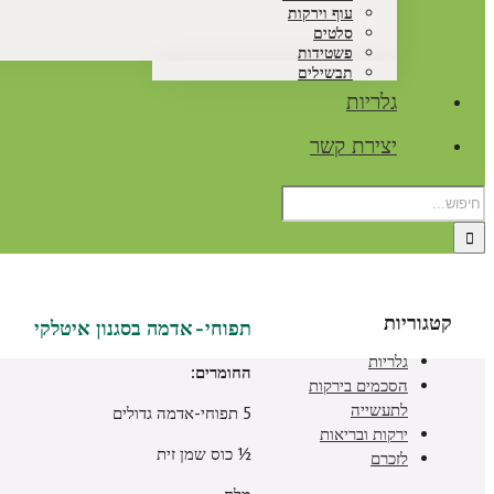
עוף וירקות
סלטים
פשטידות
תבשילים
גלריות
יצירת קשר
קטגוריות
תפוחי-אדמה בסגנון איטלקי
גלריות
החומרים:
הסכמים בירקות
לתעשייה
5 תפוחי-אדמה גדולים
ירקות ובריאות
½
כוס שמן זית
לזכרם