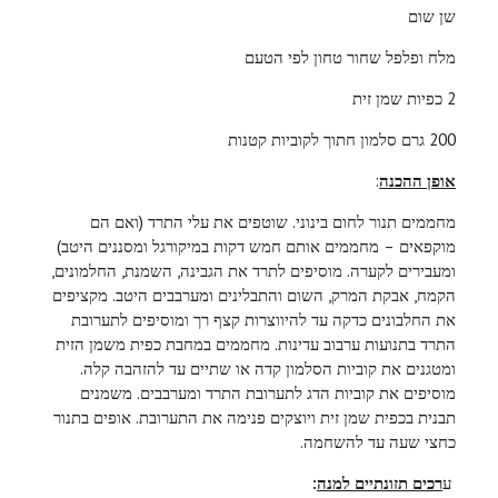
שן שום
מלח ופלפל שחור טחון לפי הטעם
2 כפיות שמן זית
200 גרם סלמון חתוך לקוביות קטנות
אופן ההכנה
:
מחממים תנור לחום בינוני. שוטפים את עלי התרד (ואם הם
מוקפאים – מחממים אותם חמש דקות במיקורגל ומסננים היטב)
ומעבירים לקערה. מוסיפים לתרד את הגבינה, השמנת, החלמונים,
הקמח, אבקת המרק, השום והתבלינים ומערבבים היטב. מקציפים
את החלבונים כדקה עד להיווצרות קצף רך ומוסיפים לתערובת
התרד בתנועות ערבוב עדינות. מחממים במחבת כפית משמן הזית
ומטגנים את קוביות הסלמון קדה או שתיים עד להזהבה קלה.
מוסיפים את קוביות הדג לתערובת התרד ומערבבים. משמנים
תבנית בכפית שמן זית ויוצקים פנימה את התערובת. אופים בתנור
כחצי שעה עד להשחמה.
ע
רכים תזונתיים למנה
: