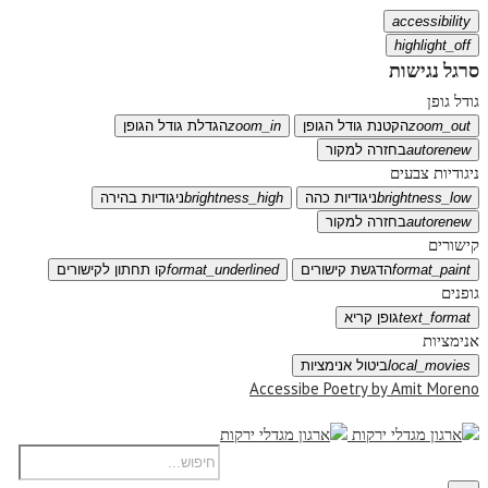
accessibility
highlight_off
סרגל נגישות
גודל גופן
zoom_out
הקטנת גודל הגופן
zoom_in
הגדלת גודל הגופן
autorenew
בחזרה למקור
ניגודיות צבעים
brightness_low
ניגודיות כהה
brightness_high
ניגודיות בהירה
autorenew
בחזרה למקור
קישורים
format_paint
הדגשת קישורים
format_underlined
קו תחתון לקישורים
גופנים
text_format
גופן קריא
אנימציות
local_movies
ביטול אנימציות
Accessibe Poetry by Amit Moreno