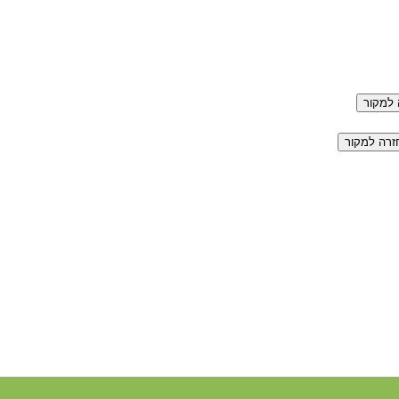
למקור
זרה למקור