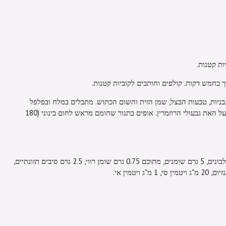
ת קטנות.
כחמש דקות. קולפים וחותכים לקוביות קטנות.
ניות, טבעות הבצל, שמן הזית והשום הכתוש. מתבלים במלח ובפלפל
ומעבירים לתבנית חסינת אש. מניחים למעל האת גבעולי הרוזמרין. אופים בתנור שחומם מראש לחום בינוני (180
155 קלוריות, 23 גרם פחמימות, 3 גרם חלבונים, 5 גרם שומנים, מתוכם 0.75 גרם שומן רווי, 2.5 גרם סיבים תזונתיים,