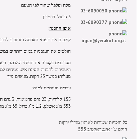
מלח ופלפל שחור לפי הטעם
03-6090050
3 גבעולי רוזמרין
03-6090377
אופן ההכנה
:
קולפים את תפוחי האדמה וחותכים לקוביו
irgun@yerakot.org.il
חולטים את העגבניות במים רותחים במשך 
מערבבים בקערה את תפוחי האדמה, העגב
מעלות) במשך 25 דקות. מגישים מיד.
ערכים תזונתיים למנה
:
553 מ"ג אשלגן, 1.2 מ"ג ברזל, 35 מ"ג מגנזיום, 20 מ"ג ויטמין סי, 1 מ"ג ויטמין אי.
כל הזכויות שמורות לארגון מגדלי ירקות
הוקם ע"י
אינטראקטיב 555