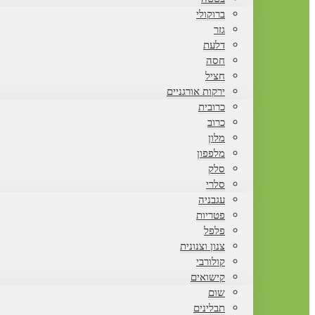
ברוקולי
גזר
דלעת
חסה
חציל
ירקות אורגניים
כרובית
כרוב
מלון
מלפפון
סלק
סלרי
עגבניה
פטריות
פלפל
צנון וצנונית
קולורבי
קישואים
שום
תבלינים