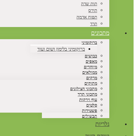
תות שדה
תירס
תפוח אדמה
תרד
מתכונים
ברוקומיני
ברוקומיני בלימון ושום ועוד
כבושים
מאפים
מיוחדים
ממולאים
מרקים
מתוקים
מתכוני חצילונים
מתכוני תרד
עוף וירקות
סלטים
פשטידות
תבשילים
גלריות