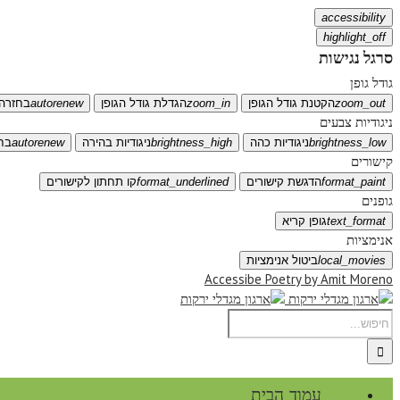
accessibility
highlight_off
סרגל נגישות
גודל גופן
zoom_out
הקטנת גודל הגופן
zoom_in
הגדלת גודל הגופן
autorenew
בחזרה 
ניגודיות צבעים
brightness_low
ניגודיות כהה
brightness_high
ניגודיות בהירה
autorenew
בח
קישורים
format_paint
הדגשת קישורים
format_underlined
קו תחתון לקישורים
גופנים
text_format
גופן קריא
אנימציות
local_movies
ביטול אנימציות
Accessibe Poetry by Amit Moreno
עמוד הבית