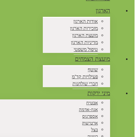
הארגון
אודות הארגון
מזכירות הארגון
מועצת הארגון
מדיניות הארגון
טיפול משפטי
מועצת הצמחים
שוטף
פעילויות קד"מ
חברי שולחנות
מיני ירקות
אבטיח
אגוז-אדמה
אספרגוס
ארטישוק
בצל
בטטה