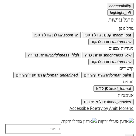
accessibility
highlight_off
סרגל נגישות
גודל גופן
zoom_out
הקטנת גודל הגופן
zoom_in
הגדלת גודל הגופן
autorenew
בחזרה למקור
ניגודיות צבעים
brightness_low
ניגודיות כהה
brightness_high
ניגודיות בהירה
autorenew
בחזרה למקור
קישורים
format_paint
הדגשת קישורים
format_underlined
קו תחתון לקישורים
גופנים
text_format
גופן קריא
אנימציות
local_movies
ביטול אנימציות
Accessibe Poetry by Amit Moreno