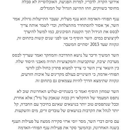
אירועי הקרה. לדבריו, למרות הפגיעה, האוכלוסייה לא סבלה
מחוסר בשווקים, וזהו ההישג הגדול של המגדלים.
ענף תפוחי-האדמה הוא ענף מצליח, שעבר התייעלות גדולה, אמר
השר, אך אסור להסתחרר מההצלחה, וכדי לשמר אותה צריך
לבסס את הגידול תוך הקטנת הסיכונים, כמו למשל להיערך
לקיצוצים במים. השר הוסיף כי אנו לפני שנים קשות בתחום זה,
ונקווה שעד 2013 יסתיים המשבר.
השר המשיך ודיבר על נושא ההדרכה והמחקר ואמר שצריך לבסס
מערכת יציבה, שהקביעות והמקצועיות תהיה מאבני היסוד שלה.
בין השאר ציין השר כי צריך למצוא פתרון כחול-לבן לזרעי
תפוחי-אדמה, כי השינויים בעולם מקרינים על איכות הזרעים,
ונקווה שתימצא הדרך להיות עצמאים גם בתחום זה.
השר שמחון הוסיף ואמר כי בשנתיים-שלוש האחרונות שוב לא
נתפס המעמד של החקלאי רק ככזה שנאבק על נדל"ן אלא אחרת,
וככל שנתפסים טוב יותר בנושאים שאינם בחיכוך עם החברה, קל
יותר לנהל את הקרבות בנושאים של עובדים זרים, מים והשקעות.
עם סיום דברי השר, מסר יוסי ארזי סקירה ממצה על פעילות הענף
בשנה האחרונה, ובהמשך סקר את פעילות ענף תפוחי-האדמה