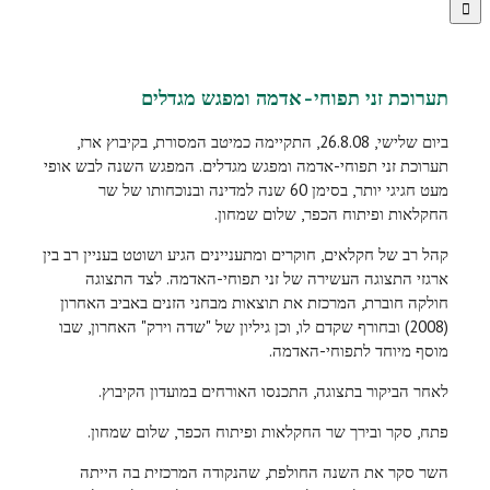
תערוכת זני תפוחי-אדמה ומפגש מגדלים
ביום שלישי, 26.8.08, התקיימה כמיטב המסורת, בקיבוץ ארז,
תערוכת זני תפוחי-אדמה ומפגש מגדלים. המפגש השנה לבש אופי
מעט חגיגי יותר, בסימן 60 שנה למדינה ובנוכחותו של שר
החקלאות ופיתוח הכפר, שלום שמחון.
קהל רב של חקלאים, חוקרים ומתעניינים הגיע ושוטט בעניין רב בין
ארגזי התצוגה העשירה של זני תפוחי-האדמה. לצד התצוגה
חולקה חוברת, המרכזת את תוצאות מבחני הזנים באביב האחרון
(2008) ובחורף שקדם לו, וכן גיליון של "שדה וירק" האחרון, שבו
מוסף מיוחד לתפוחי-האדמה.
לאחר הביקור בתצוגה, התכנסו האורחים במועדון הקיבוץ.
פתח, סקר ובירך שר החקלאות ופיתוח הכפר, שלום שמחון.
השר סקר את השנה החולפת, שהנקודה המרכזית בה הייתה