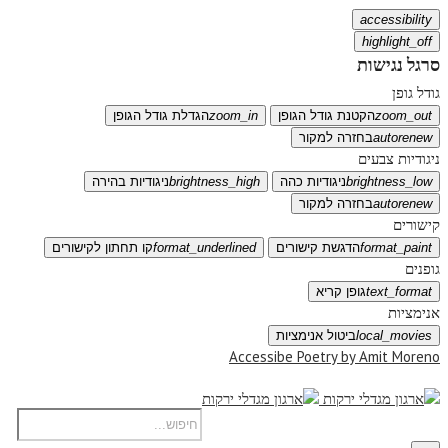
accessibility
highlight_off
סרגל נגישות
גודל גופן
zoom_out
הקטנת גודל הגופן
zoom_in
הגדלת גודל הגופן
autorenew
בחזרה למקור
ניגודיות צבעים
brightness_low
ניגודיות כהה
brightness_high
ניגודיות בהירה
autorenew
בחזרה למקור
קישורים
format_paint
הדגשת קישורים
format_underlined
קו תחתון לקישורים
גופנים
text_format
גופן קריא
אנימציות
local_movies
ביטול אנימציות
Accessibe Poetry by Amit Moreno