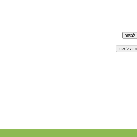
למקור
זרה למקור