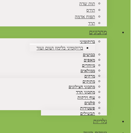
תות שדה
תירס
תפוח אדמה
תרד
מתכונים
ברוקומיני
ברוקומיני בלימון ושום ועוד
כבושים
מאפים
מיוחדים
ממולאים
מרקים
מתוקים
מתכוני חצילונים
מתכוני תרד
עוף וירקות
סלטים
פשטידות
תבשילים
גלריות