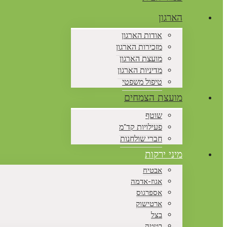
הארגון
אודות הארגון
מזכירות הארגון
מועצת הארגון
מדיניות הארגון
טיפול משפטי
מועצת הצמחים
שוטף
פעילויות קד"מ
חברי שולחנות
מיני ירקות
אבטיח
אגוז-אדמה
אספרגוס
ארטישוק
בצל
בטטה