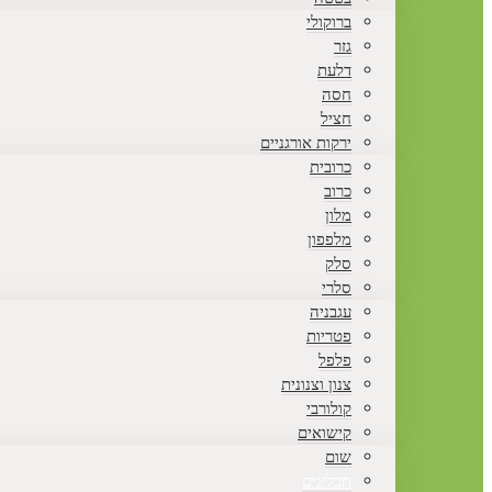
ברוקולי
גזר
דלעת
חסה
חציל
ירקות אורגניים
כרובית
כרוב
מלון
מלפפון
סלק
סלרי
עגבניה
פטריות
פלפל
צנון וצנונית
קולורבי
קישואים
שום
תבלינים