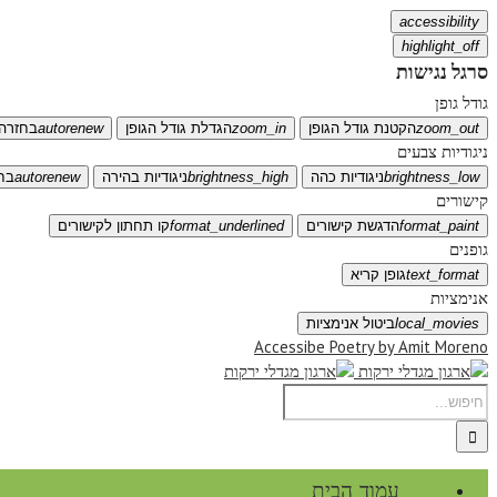
accessibility
highlight_off
סרגל נגישות
גודל גופן
zoom_out
הקטנת גודל הגופן
zoom_in
הגדלת גודל הגופן
autorenew
בחזרה 
ניגודיות צבעים
brightness_low
ניגודיות כהה
brightness_high
ניגודיות בהירה
autorenew
בח
קישורים
format_paint
הדגשת קישורים
format_underlined
קו תחתון לקישורים
גופנים
text_format
גופן קריא
אנימציות
local_movies
ביטול אנימציות
Accessibe Poetry by Amit Moreno
עמוד הבית