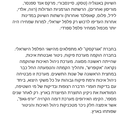
השיווק באנגליה (טסקו, סיינסבורי, מרקס אנד ספנסר,
מוריסון ואחרים), הרשתות הגרמניות הגדולות (רווה, אלדי,
לידל, פלוס, קאופלנד ואחרות) ורשתות השיווק במדינות
אחרות העדיפו לרכוש רק פלפל ישראלי, למרות שמחירו היה
יותר מכפול ממחיר פלפל ספרדי.
בחברת "אגרקסקו" לא מתפלאים מהישגי הפלפל הישראלי.
בחברה הוקמה מערכת פיקוח, ניטור ואבטחת איכות,
שהייתה ראשונה מסוגה. מערכת ניהול האיכות שהוקמה
נקראה "אקופרש", ותהליך הקמתה והטמעתה החל כבר
במחצית הראשונה של שנות התשעים. מערכת זו מבטיחה
ניהול איכות ורמת פיקוח גבוהות על כל משקי היצוא, ביחד
עם בדיקות חומרי הדברה רצופות ובדיקות של מי השטיפה,
המוודאות את ניקיון התוצרת המיוצרת בארץ. רק לאחר שנים
מספר, הקימו האירופים מערכת דומה הקרויה "יורפ-גאפ",
אשר אימצה חלק ניכר מטכניקות ניהול האיכות והניטור
שפותחו בארץ.