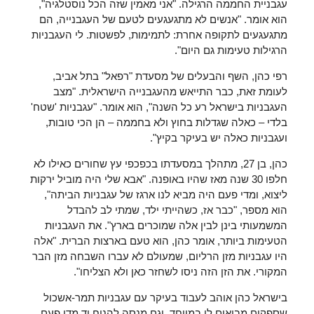
עגבניית החממה הרגילה. "אני מאמין שזה הכל נוסטלגיה",
הוא אומר. "אנשים לא מתגעגעים לטעם של העגבנייה, הם
מתגעגעים לתקופה אחרת: לתמימות, לפשטות. לי העגבניות
הרגילות טעימות גם היום".
רפי כהן, השף והבעלים של מסעדת "רפאל" בתל אביב,
לעומת זאת, כבר התייאש מהעגבנייה הישראלית. "מצב
העגבניות בישראל רע כל השנה", הוא אומר. "עגבניות 'שטח'
בלדי – כאלה שגדלות בחוץ ולא בחממה – הן הכי טובות,
ועגבניות כאלה יש בעיקר בקיץ".
כהן, בן 27, מתהלך במסעדתו בכפכפי עץ שחורים כאילו לא
חלפו 30 שנה מאז שהיו באופנה. "אבא שלי היה מוביל ירקות
ליצוא, ומדי פעם היה מביא לנו ארגז של עגבניות הביתה",
הוא מספר, "כבר אז, כשהייתי ילד, שמתי לב להבדל
המשמעותי בינן לבין אלה שמוכרים בארץ". את העגבניות
הטעימות ביותר, אומר כהן, הוא טעם בארצות הברית. "אלה
היו עגבניות מזן הרליום, שמעולם לא עברו השבחה מזן הבר
המקורי. את הזן הזה ניסו לשחזר כאן ולא הצליחו".
בישראל כהן אוהב לעבוד בעיקר עם עגבניות תמר-אשכול
שספקים מביאים לו במיוחד, וגם מנסה להניח יד מדי פעם