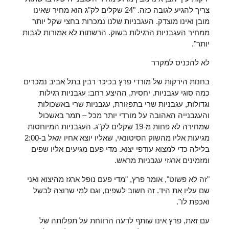
צריך להגיע לגובה כזה. "24 שקלים לק"ג הוא מחיר שאינו
מובן ואינו מוצדק. העגבניות שלנו נמכרות בחצי שקל יותר
ממחיר העגבניות הרגילות בשוק. הרשתות לא אמורות לגבות
יותר".
לא להכניס למקרר
בחנות הירקות של מורדי פרץ בכיכר רבין בתל אביב נמכרים
כמה סוגי עגבניות. יחסית, ההיצע רחב: עגבניות רגילות
וגדולות, עגבניות שרי בתפזורת, עגבניות שרי באשכולות
והעגבנייה האהובה על מורדי יותר מכל – תמר באשכול
שמחירה לא פחות מ-19 שקלים לק"ג. העגבניות המיוחסות
מגיעות אליו מהשוק הסיטונאי, שאליו יוצא אחיו יגאל ב-2:00
בלילה כדי למצוא עודפי יצוא. מדי פעם מגיעים אליו שפים
ומזמינים ארגזי עגבניות מראש.
"זה לא פשוט", אומר פרץ, "מדי פעם נופל ארגז מהיצוא ואני
שם עליו את היד. זה חשוב לשפים, וגם למי שרוצה לבשל
ואכפת לו".
עם זאת, פרץ אינו שותף לדעה הרווחת על תפלותה של