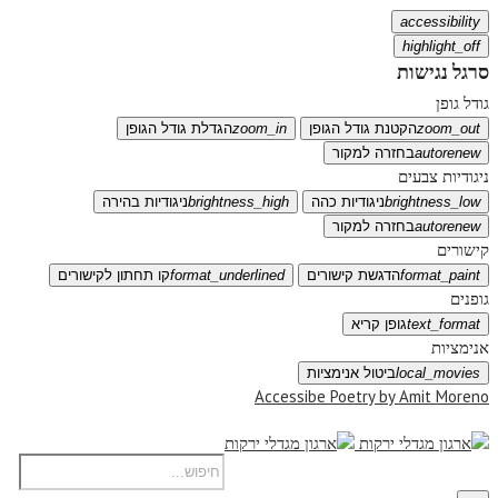
accessibility
highlight_off
סרגל נגישות
גודל גופן
zoom_out
הקטנת גודל הגופן
zoom_in
הגדלת גודל הגופן
autorenew
בחזרה למקור
ניגודיות צבעים
brightness_low
ניגודיות כהה
brightness_high
ניגודיות בהירה
autorenew
בחזרה למקור
קישורים
format_paint
הדגשת קישורים
format_underlined
קו תחתון לקישורים
גופנים
text_format
גופן קריא
אנימציות
local_movies
ביטול אנימציות
Accessibe Poetry by Amit Moreno