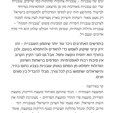
זנים של עגבניות – עגבניות צהובות ומתוקות כמו שזיפים, עגבניות
שרי וגם עגבניות מאורכות מזן סן מרצאנו, המתאימות במיוחד
לבישול. מההיצע הזה יגיע למדפי המרכולים ולמטבחים בישראל
רק מעט מאוד. רשתות השיווק בארץ מעדיפות לעת עתה למכור
לצרכנים עגבניות חסרות שם המכונות פשוט "עגבניות חממה" –
עגבניות גדולות וקמחיות, שסימן הזיהוי הבולט שלהן הוא חיי מדף
ארוכים וטעם דל.
בחודשים האחרונים ניכר עוד יותר שיממון העגבנייה – זהו
ירק קייצי שזקוק לשמש כדי להאדים ולהתמלא בטעם, ולכן
בחורף הוא יחסית נוקשה ותפל. אבל גם לגבי הקיץ הקרוב
אין סיבות רבות לאופטימיות: המדפים ברשתות השיווק
הגדולות יתמלאו מן הסתם באותן עגבניות בצבע כתום בהיר,
והישראלים ישתמשו בהן לכל צורך, מבלי להבדיל בין סוגים
וזנים.
קר באירופה
המועצה הצמחית – הגוף שהוקם מאיחוד מועצת הירקות, מועצת
הפירות, מועצת פרי ההדר ומועצת הפרחים – מעוניינת לפתח את
השוק הישראלי, ואת טעמו של הצרכן הישראלי בעגבניות. רמי
מרום, כלכלן ומנהל מחלקת תעשייה בענף הירקות במועצה, אומר