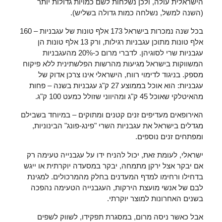
הישראלית עולה, ולכן נשלחות לשם כמויות גדולות יותר
(השנה למשל, נשלחה כמות גדולה בשליש).
בכל שנה נמכרות בישראל 173 אלף טונות של עגבניות – 160
אלף טונות מתוכן עגבניות רגילות, ורק 13 אלף טונות הן
עגבניות שרי לסוגיהן. לדברי מרום כ-20% מהעגבניות
המשווקות בישראל מגיעות מהרשות הפלשתינית ללא פיקוח
מספק. בניגוד לדימוי רווח, הישראלי אינו צרכן אדוק של
עגבניות: הוא אוכל בממוצע 27 ק"ג עגבניות בשנה – פחות
מהאיטלקי שאוכל 45 ק"ג ומהיווני שזולל כמעט 100 ק"ג.
האירופאים מעדיפים זנים קטנים ומתוקים – במיוחד בשבילם
מגדלים בישראל את עגבניות השרי "פינג-פונג" הבינוניות,
ומפתחים זנים נוספים.
ישראלי, לעומת זאת, יכול להניח ידו על עגבנייה טעימה רק
אם יבקר אצל ירקן מתמחה, יבקר במסעדה יוקרתית או ייגש
בדחילו ורחימו למדף המעדנים בחלק מהמרכולים. למגינת
לבם של אנשי מועצת הירקות, העגבנייה הטעימה נהפכה
בשנים האחרונות למוצר יוקרתי.
אבל כאשר ניסה מרום, במסגרת תפקידו, לשווק לשפים