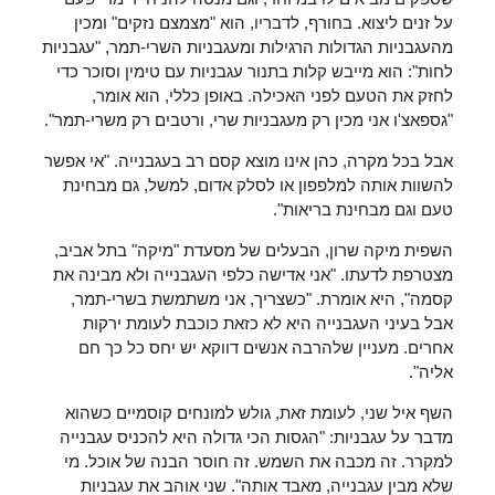
על זנים ליצוא. בחורף, לדבריו, הוא "מצמצם נזקים" ומכין
מהעגבניות הגדולות הרגילות ומעגבניות השרי-תמר, "עגבניות
לחות": הוא מייבש קלות בתנור עגבניות עם טימין וסוכר כדי
לחזק את הטעם לפני האכילה. באופן כללי, הוא אומר,
"גספאצ'ו אני מכין רק מעגבניות שרי, ורטבים רק משרי-תמר".
אבל בכל מקרה, כהן אינו מוצא קסם רב בעגבנייה. "אי אפשר
להשוות אותה למלפפון או לסלק אדום, למשל, גם מבחינת
טעם וגם מבחינת בריאות".
השפית מיקה שרון, הבעלים של מסעדת "מיקה" בתל אביב,
מצטרפת לדעתו. "אני אדישה כלפי העגבנייה ולא מבינה את
קסמה", היא אומרת. "כשצריך, אני משתמשת בשרי-תמר,
אבל בעיני העגבנייה היא לא כזאת כוכבת לעומת ירקות
אחרים. מעניין שלהרבה אנשים דווקא יש יחס כל כך חם
אליה".
השף איל שני, לעומת זאת, גולש למונחים קוסמיים כשהוא
מדבר על עגבניות: "הגסות הכי גדולה היא להכניס עגבנייה
למקרר. זה מכבה את השמש. זה חוסר הבנה של אוכל. מי
שלא מבין עגבנייה, מאבד אותה". שני אוהב את עגבניות