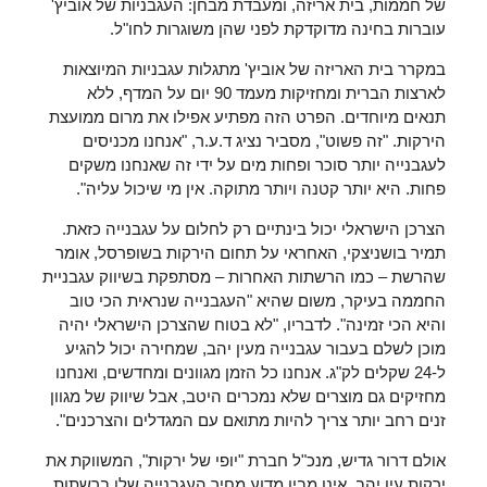
של חממות, בית אריזה, ומעבדת מבחן: העגבניות של אוביץ'
עוברות בחינה מדוקדקת לפני שהן משוגרות לחו"ל.
במקרר בית האריזה של אוביץ' מתגלות עגבניות המיוצאות
לארצות הברית ומחזיקות מעמד 90 יום על המדף, ללא
תנאים מיוחדים. הפרט הזה מפתיע אפילו את מרום ממועצת
הירקות. "זה פשוט", מסביר נציג ד.ע.ר, "אנחנו מכניסים
לעגבנייה יותר סוכר ופחות מים על ידי זה שאנחנו משקים
פחות. היא יותר קטנה ויותר מתוקה. אין מי שיכול עליה".
הצרכן הישראלי יכול בינתיים רק לחלום על עגבנייה כזאת.
תמיר בושניצקי, האחראי על תחום הירקות בשופרסל, אומר
שהרשת – כמו הרשתות האחרות – מסתפקת בשיווק עגבניית
החממה בעיקר, משום שהיא "העגבנייה שנראית הכי טוב
והיא הכי זמינה". לדבריו, "לא בטוח שהצרכן הישראלי יהיה
מוכן לשלם בעבור עגבנייה מעין יהב, שמחירה יכול להגיע
ל-24 שקלים לק"ג. אנחנו כל הזמן מגוונים ומחדשים, ואנחנו
מחזיקים גם מוצרים שלא נמכרים היטב, אבל שיווק של מגוון
זנים רחב יותר צריך להיות מתואם עם המגדלים והצרכנים".
אולם דרור גדיש, מנכ"ל חברת "יופי של ירקות", המשווקת את
ירקות עין יהב, אינו מבין מדוע מחיר העגבנייה שלו ברשתות