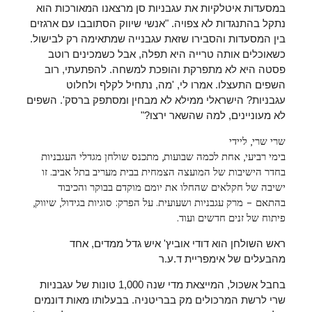
במסעדות איטלקיות את עגבניות סן מרצאנו המאורכות הוא
נתקל בהתנגדות לא צפויה. "אנשי שיווק הסתובבו עם ארגזים
בין המסעדות והסבירו שזאת עגבנייה שמתאימה רק לבישול.
כשאוכלים אותה טרייה היא תפלה, אבל כשמכינים רוטב
פסטה היא לא מתפרקת והופכת למשחה. להפתעתי, רוב
השפים התעצלו. אמרו לי, 'מה, נתחיל לקלף ולחלוט
עגבניות? הישראלי ממילא לא מבחין ומסתפק ברסק'. השפים
לא מעוניינים, למה שהשאר ירצו?"
שרי שרי, ליידי
בימי רביעי, אחת לכמה שבועות, מתכנס שולחן מגדלי העגבניות
בחדר הישיבות של המועצה הצמחית בבית מעריב בתל אביב. זו
ישיבה של חקלאים שהחלו את יומם מוקדם בבוקר והכיבוד
בהתאם – מרק עגבניות ושעועית. על הפרק: סוגיות בגידול, שיווק,
פיתוח של זנים חדשים ועוד.
ראש השולחן הוא דודי אוביץ' איש גדל ממדים, אחד
מהבעלים של אימפריית ד.ע.ר
בחבל אשכול, המייצאת מדי שנה 1,000 טונות של עגבניות
שרי לרשת המרכולים מק בבריטניה. בבעלותו מאות דונמים