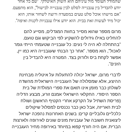
שהמודל העומד מול עיניהם הוא השוק האיטלקי. "שם כל אחד
יודע להבדיל בין עגבנייה לסלט לבין עגבנייה לבישול", הוא מתפעם.
"אם מישהו אוכל סלט טעים במסעדה ורוצה לשחזר אותו, הוא
יכול מיד לעשות זאת בבית. הוא יודע אילו עגבניות לקנות ואיפה".
מרום מספר שהוא מסייר בחוות המגדלים, מסייע להם
להחליט באילו גידולים להשקיע לפי הביקוש וגם טועם.
"בהתחלה לא היה לי נעים: כל עגבנייה שטעמתי הייתי גומר
לאכול", הוא מספר. "אחר כך הבנתי שעגבנייה היא כמו יין,
אפשר לקחת ביס ולזרוק בצד. המטרה היא להבדיל בין
הזנים".
לדברי מרום, ישראל יכולה להתעלות על איטליה מבחינת
ההיצע, אלא שמסלולה של העגבנייה הישראלית מהשדה
לשולחן כבר מזמן אינו תואם את ספרי המולדת של בית
הספר היסודי. החקלאי הישראלי אמנם זורע, מבצע הדליה
(פריסת השתיל על הקרקע אחרי הקטיף הראשון) ושולח
לבית האריזה, אבל כאן כבר נכנסים למסלול שיקולים
כלכליים גלובליים קרים: בשנים האחרונות נהפכה ישראל
ליצואנית חשובה של עגבניות מזנים שונים לאירופה ולארצות
הברית. אם היה חורף קפוא במיוחד באירופה מחיר העגבנייה