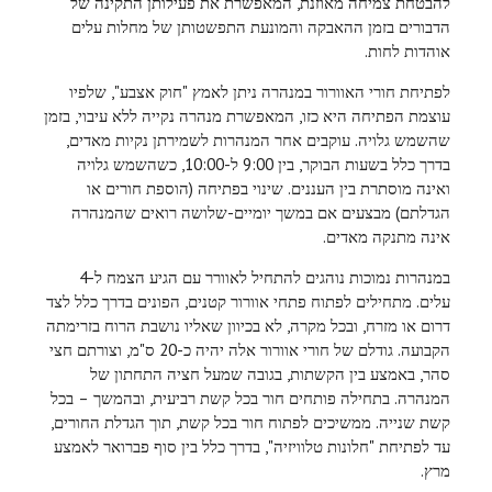
להבטחת צמיחה מאוזנת, המאפשרת את פעילותן התקינה של
הדבורים בזמן ההאבקה והמונעת התפשטותן של מחלות עלים
אוהדות לחות.
לפתיחת חורי האוורור במנהרה ניתן לאמץ "חוק אצבע", שלפיו
עוצמת הפתיחה היא כזו, המאפשרת מנהרה נקייה ללא עיבוי, בזמן
שהשמש גלויה. עוקבים אחר המנהרות לשמירתן נקיות מאדים,
בדרך כלל בשעות הבוקר, בין 9:00 ל-10:00, כשהשמש גלויה
ואינה מוסתרת בין העננים. שינוי בפתיחה (הוספת חורים או
הגדלתם) מבצעים אם במשך יומיים-שלושה רואים שהמנהרה
אינה מתנקה מאדים.
במנהרות נמוכות נוהגים להתחיל לאוורר עם הגיע הצמח ל-4
עלים. מתחילים לפתוח פתחי אוורור קטנים, הפונים בדרך כלל לצד
דרום או מזרח, ובכל מקרה, לא בכיוון שאליו נושבת הרוח בזרימתה
הקבועה. גודלם של חורי אוורור אלה יהיה כ-20 ס"מ, וצורתם חצי
סהר, באמצע בין הקשתות, בגובה שמעל חציה התחתון של
המנהרה. בתחילה פותחים חור בכל קשת רביעית, ובהמשך – בכל
קשת שנייה. ממשיכים לפתוח חור בכל קשת, תוך הגדלת החורים,
עד לפתיחת "חלונות טלוויזיה", בדרך כלל בין סוף פברואר לאמצע
מרץ.