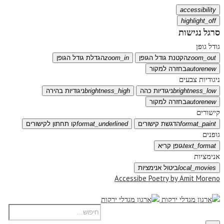
accessibility
highlight_off
סרגל נגישות
גודל גופן
zoom_out
הקטנת גודל הגופן
zoom_in
הגדלת גודל הגופן
autorenew
בחזרה למקור
ניגודיות צבעים
brightness_low
ניגודיות כהה
brightness_high
ניגודיות בהירה
autorenew
בחזרה למקור
קישורים
format_paint
הדגשת קישורים
format_underlined
קו תחתון לקישורים
גופנים
text_format
גופן קריא
אנימציות
local_movies
ביטול אנימציות
Accessibe Poetry by Amit Moreno