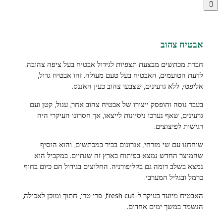
אבטיח צהוב
חברת מכתשים מבצעת תצפיות לגידול אבטיח בעל ציפה צהובה.
לדעת הטועמים, האבטיח בעל טעם מעולה. זהו אבטיח גדול,
אליפטי, ללא גרעינים, שצבעו צהוב כעין האננס.
בעבר נוסה והופסק ייצורו של אבטיח צהוב אחר, עגול, קטן ועם
גרעינים, שאף נערכו ניסיונות לייצאו, אך חסרונו העיקרי היה
רגישות לפיצוצים.
שוחחנו עם שי מזרחי, אגרונום בכיר במכתשים, והוא הוסיף
שהמוצר החדש נמצא בפיתוח בארץ זה שנתיים. במקביל הוא
נמצא בשלב דומה גם בקליפורניה. החלוצים בגידול הם כיום בחוף
כרמל ובגליל המערבי.
האבטיח מיועד בעיקר ל-
fresh cut
, פרי טרי, חתוך ומוכן לאכילה,
הנשמר במשך ימים אחדים.