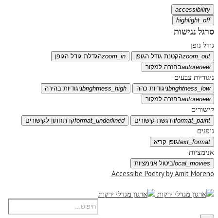
accessibility
highlight_off
סרגל נגישות
גודל גופן
zoom_out
הקטנת גודל הגופן
zoom_in
הגדלת גודל הגופן
autorenew
בחזרה למקור
ניגודיות צבעים
brightness_low
ניגודיות כהה
brightness_high
ניגודיות בהירה
autorenew
בחזרה למקור
קישורים
format_paint
הדגשת קישורים
format_underlined
קו תחתון לקישורים
גופנים
text_format
גופן קריא
אנימציות
local_movies
ביטול אנימציות
Accessibe Poetry by Amit Moreno