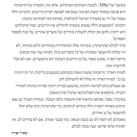
בשיעור של כ30%- לטובת השווקים הפתוחים. אלא מה, המטרה של הרשתות
היא פגיעה במסחר בשוק הסיטוני שמביאה לפגיעה ישירה בירקנים. הדברים הללו
נאמרו על-ידי גם בוועידת ישראל לחקלאות, שהתקיימה לאחרונה בקיבוץ
רביבים: "המבצעים הללו נעשים במטרה להחליש את הירקנים, שכל מרכולתם
היא ירקות, ולהם אין יכולת להעלות מחירים של מוצרים אחרים, על מנת לסבסד
הפסדים".
ברור לכולם שהרשתות, ובמיוחד אלה המתהדרות במחירים זולים במיוחד, לא
היו יכולות להתעשר ממכירה של כל מוצריהם בזול, לפתוח עוד ועוד סניפים
ברחבי הארץ. פשוט מאוד, על גב הירקנים והציבור הם מתעשרים, ואנו לא נוכל
להרשות זאת.
לטווח הארוך, הרשתות עושות טעות בשימוש במבצעים בירקות, הרי הן חזקות
גם כך. לטווח הארוך זה עלול לא להשתלם להן.
אנו פועלים כיום לקראת חקיקה, שתמנע מכירת ירקות ופירות מתחת למחירי
הקנייה. מחפשים את הפוליטיקאי שיוביל את המאבק.
במקביל, נפעל, נפרסם ונחשוף את ההטעיה כלפי הציבור, ובמידת הצורך גם נצא
ונרכוש מאותה תוצרת זולה ונתרום לנזקקים, כדי שהרשתות יבינו שלא יוכלו
להתעשר על גב אחרים.
מאבקים לא יחסרו לנו גם בשנה הבאה. כמו שכבר אמרנו, אם לא עוזרים לנו, אז
לפחות שלא יפריעו. שנה טובה לכולם.
מאיר יפרח