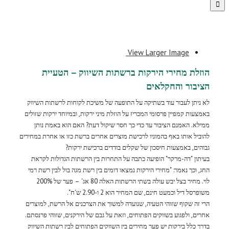
View Larger Image
הוזלת מחירי הירקות ברשתות השיווק – הטעיית
הציבור והחקלאים
לא ניתן לעבור עוד בשתיקה על התופעה של משיכת לקוחות לרשתות השיווק
באמצעות קמפיין פרסומי המכריז על הוזלת מיני ירקות, ובמיוחד ירקות שזולים
ממילא. האמנם הציבור עד כדי כך חסר שיקול דעת? האם הוא באמת נותן
להוביל אותו באף בהמוניו לרכישת מוצרים אחרים ברשת כזו או אחרת במחירים
גבוהים, באמצעות חיסכון של שקלים בודדים ברכישת ירקות?
בעיתון "דה-מרקר" הופיעה כתבה על התחרות בין הרשתות הגדולות לקראת
החג, וכך נאמר: "מחירי הירקות נמצאו דומים בין רשת מגה בול לבין רשת רמי
לוי. מחיר בצל יבש עולה בשתי הרשתות האלה 80 אג' – פער של 200%
משופרסל דיל וכמעט חינם, שם המחיר הוא 2 ו-2.90 ש'ח".
הרי זה שקוף שזוהי הטעיה, שנועדה למשוך את הצרכנים אל הרשת, למוצרים
אחרים, ולפגוע בשווקים הפתוחים, וזאת על גבם של הירקנים, שזוהי פרנסתם.
בדרך כלל בירקות יש פער מחירים בין השווקים הפתוחים לבין רשתות השיווק