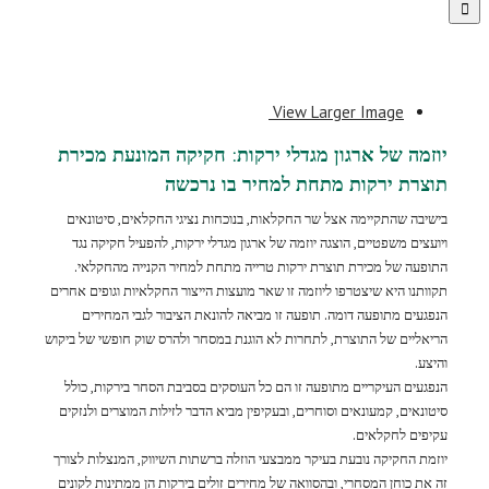
View Larger Image
יוזמה של ארגון מגדלי ירקות: חקיקה המונעת מכירת
תוצרת ירקות מתחת למחיר בו נרכשה
בישיבה שהתקיימה אצל שר החקלאות, בנוכחות נציגי החקלאים, סיטונאים
ויועצים משפטיים, הוצגה יוזמה של ארגון מגדלי ירקות, להפעיל חקיקה נגד
התופעה של מכירת תוצרת ירקות טרייה מתחת למחיר הקנייה מהחקלאי.
תקוותנו היא שיצטרפו ליוזמה זו שאר מועצות הייצור החקלאיות וגופים אחרים
הנפגעים מתופעה דומה. תופעה זו מביאה להונאת הציבור לגבי המחירים
הריאליים של התוצרת, לתחרות לא הוגנת במסחר ולהרס שוק חופשי של ביקוש
והיצע.
הנפגעים העיקריים מתופעה זו הם כל העוסקים בסביבת הסחר בירקות, כולל
סיטונאים, קמעונאים וסוחרים, ובעקיפין מביא הדבר לזילות המוצרים ולנזקים
עקיפים לחקלאים.
יוזמת החקיקה נובעת בעיקר ממבצעי הוזלה ברשתות השיווק, המנצלות לצורך
זה את כוחן המסחרי, ובהסוואה של מחירים זולים בירקות הן ממתינות לקונים