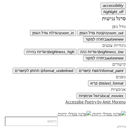
accessibility
highlight_off
סרגל נגישות
גודל גופן
zoom_out
הקטנת גודל הגופן
zoom_in
הגדלת גודל הגופן
autorenew
בחזרה למקור
ניגודיות צבעים
brightness_low
ניגודיות כהה
brightness_high
ניגודיות בהירה
autorenew
בחזרה למקור
קישורים
format_paint
הדגשת קישורים
format_underlined
קו תחתון לקישורים
גופנים
text_format
גופן קריא
אנימציות
local_movies
ביטול אנימציות
Accessibe Poetry by Amit Moreno