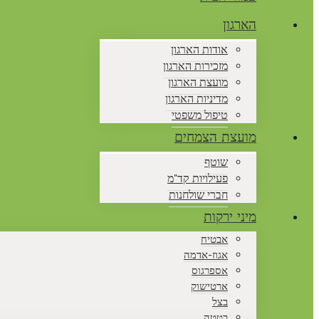
הארגון
אודות הארגון
מזכירות הארגון
מועצת הארגון
מדיניות הארגון
טיפול משפטי
מועצת הצמחים
שוטף
פעילויות קד"מ
חברי שולחנות
מיני ירקות
אבטיח
אגוז-אדמה
אספרגוס
ארטישוק
בצל
בטטה