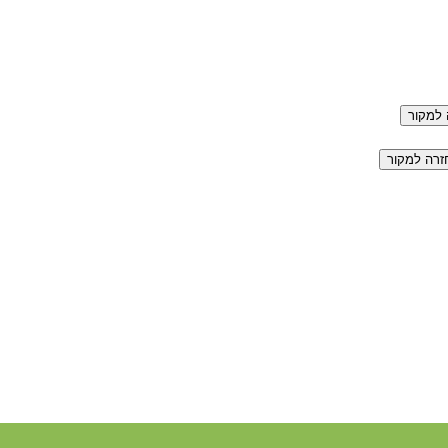
למקור
זרה למקור