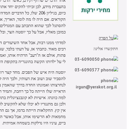
אחד הדברים שדחף וקידם, כאשר הדברים 
כיום, בגיליון 206 שלו, כל 
הקוראים. אם היה לו מה לומר, האריך, 
להסתגל לכך שהוא התכתב עם המגדלים חד
כמובן מאליו, אבל על כך יוסטה הצר, ובל
למדתי ממנו רבות, אבל אחד השיעורים ה
התקשרו אלינו:
רבים מאוד. כתבתי אז, על דעתי בלבד, ש
פתוח, אולם אז ה"רעב" הרתיח אותו, וא
03-6090050
לי על ילדותו הקשה בהונגריה בתקופת ה
03-6090377
יוסטה היה איש של הפכים. מחד קצר רוח 
להסביר שוב ושוב את דעותיו, ולכך היה ל
לנחרצותו ואמונתו החדה בדרך שהאמין בה
irgun@yerakot.org.il
הראייה שלו הייתה כל כך רחבה, ותמיד ר
למה כוונתו. אישיות לא קונבנציונלית ב
ולכן גם מתנגדיו לא יכלו שלא להקשיב ל
אין קץ. החקלאות הייתה בדמו, אך גם התפ
מחמאות לא הרשימו אותו, אבל כאשר הצ
ביים, עיניו היו נדלקות בשמחה אמיתית.