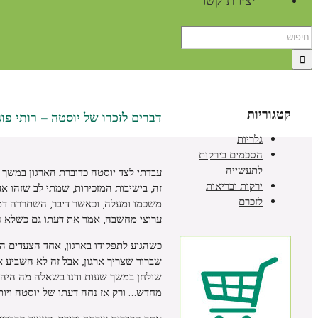
יצירת קשר
קטגוריות
דברים לזכרו של יוסטה – רותי פו
גלריות
הסכמים בירקות
לתעשייה
עבדתי לצד יוסטה כדוברת הארגון במשך כ
ירקות ובריאות
זה, בישיבות המזכירות, שמתי לב שזהו אד
לזכרם
משכמו ומעלה, וכאשר דיבר, השתררה דממ
ערוצי מחשבה, אמר את דעתו גם כשלא הי
כשהגיע לתפקידו בארגון, אחד הצעדים הר
שברור שצריך ארגון, אבל זה לא השביע את
שולחן במשך שעות ודנו בשאלה מה היה קו
מחדש
…
ורק אז נחה דעתו של יוסטה ויות