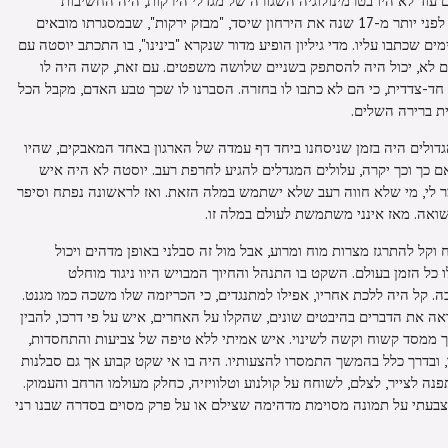
עוד לא היו בטרמינולוגיה השגורה של מגדלי הירקות, היה החשיבות
בהעברת מידע, לכן זכיתי להקים יחד אתו לפני יותר מ-17 שנה את הירחון שיסד, "מבזק ירקות", שבמסגרתו מובאים
הדברים המדהימים שכתבו עליו. מדי גיליון הופיע מדור שנקרא "בינינו", בו התכתב יוסטה עם
אם לא, יכול היה להסתפק בשניים שלושה משפטים. עם זאת, קשה היה לו
-צדדית, כי הם לא כתבו לו בחזרה. הסברנו לו שכך טבע האדם, מקבל הכל
ית ברירה השלים.
גדולים היה בזמן שניסחנו ביחד דף עמדה של הארגון באחד המאבקים, שהיו
אם כך וכך יקרה, עלולים המגדלים להגיע לחרפת רעב. יוסטה לא היה איש
מר לי, מי שלא חווה רעב שלא ישתמש במלה הזאת. ואז לראשונה נפתח וסיפר
שואה. מאז אינני משתמשת לעולם במלה זו.
וקל להתרגז מצרות מוח ומרוע, אבל מול זה סבלני באופן מדהים ויכול
ו כל הזמן בעולם. השקט בו התנהל והחיוך המבויש היוו ניגוד מוחלט
. קל היה ללכת אחריו, אפילו למתנגדים, כי הכריזמה שלו משכה כמו מגנט.
אה את הדברים בהיבטים שונים, שהקלו על האחרים, איש על פי דרכו, להבין
תוך ממסד קשוח וקשה לשינוי. איש אמיתי ללא טיפה של צביעות והתחסדות,
ו, ובדרך כלל בהמשך התמסרו להצעותיו. היה בו אי שקט קבוע אך גם סבלנות
נה לצייר, לצלם, לשוחח על קולנוע וטלוויזיה, כחלק מעולמו הרחב והעמוק.
בעתי על תמונה מסוימת מדהימה שצילם או על פרק מסוים בסדרה שבנו רני