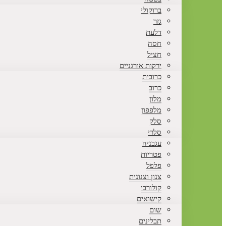
ברוקולי
גזר
דלעת
חסה
חציל
ירקות אורגניים
כרובית
כרוב
מלון
מלפפון
סלק
סלרי
עגבניה
פטריות
פלפל
צנון וצנונית
קולורבי
קישואים
שום
תבלינים