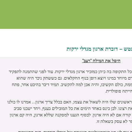
גטש – דוברת ארגון מגדלי ירקות
חיסל את המילה "רעב"
ל התקופה בה כיהן כמזכיר ארגון מגדלי ירקות. עוד לפני שהתמנה לתפקיד
ם מיוחד במינו ויוצא דופן בנוף החקלאים. גם כששתק ניכר היה שהוא
ה, כולם הקשיבו, והיה אכן למה להקשיב. תמיד דיבר בהיבט אחר, פתח
יתה פופולרית.
אשונים שלו היה לשאול את עצמו, האם בכלל צריך ארגון… אמרנו לו כולנו
 רצונו. לכן כינס באחד הימים את כל המובילים בענף, ויחד ישבנו סביב
רה אם לא היה ארגון. לבסוף הגענו למסקנה שללא ארגון, היה קם ארגון
ר לא עסק בשאלה זו.