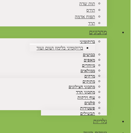
תות שדה
תירס
תפוח אדמה
תרד
מתכונים
ברוקומיני
ברוקומיני בלימון ושום ועוד
כבושים
מאפים
מיוחדים
ממולאים
מרקים
מתוקים
מתכוני חצילונים
מתכוני תרד
עוף וירקות
סלטים
פשטידות
תבשילים
גלריות