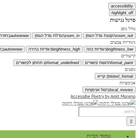
accessibility
highlight_off
סרגל נגישות
גודל גופן
zoom_out
הקטנת גודל הגופן
zoom_in
הגדלת גודל הגופן
autorenew
בחזרה 
ניגודיות צבעים
brightness_low
ניגודיות כהה
brightness_high
ניגודיות בהירה
autorenew
בח
קישורים
format_paint
הדגשת קישורים
format_underlined
קו תחתון לקישורים
גופנים
text_format
גופן קריא
אנימציות
local_movies
ביטול אנימציות
Accessibe Poetry by Amit Moreno
עמוד הבית