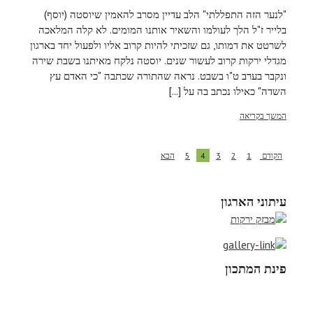
"לנער הזה התפללתי" הלב עדיין מסרב להאמין שיוסטה (יוסף)
בלייר ז"ל הלך לעולמו והשאיר אותנו המומים. לא קלה המלאכה
לשרטט את דמותו, גם שזכיתי להיות קרוב אליו ולפעול יחד בארגון
מגדלי ירקות קרוב לעשור שנים. יוסטה נלקח מאיתנו בשבת שירה
ונקבר בערב ט"ו בשבט. נראה שהתורה שכתבה "כי האדם עץ
השדה" כאילו נכתב בה על [...]
המשך בקריאה
הקודם
1
2
3
4
5
הבא
עיתוני הארגון
פינת המתכון