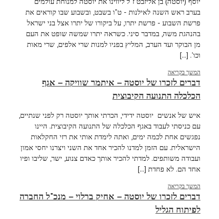
יוסף (יוסטה) בן אליזבט ז"ל ליווינו את יוסטה למנוחת עולמים
בערב ראש השנה לאילנות - ט"ו בשבט, ובשבוע שבו קוראים את
פרשת השבוע - פרשת יתרו, על ביקורו של יתרו אצל בני ישראל
בהנהגת משה, במדבר סיני. כשראה יתרו שמשה שופט את העם
מן הבוקר ועד הערב, המליץ בפניו למנות שרי אלפים, שרי מאות
וכו'. [...]
המשך בקריאה
דברים לזכרו של יוסטה – איתמר שוויקה – אגף
הכלכלה התנועה הקיבוצית
איש של אנשים יוסטה ידידי, הכרתי אותך יוסטה רק לפני שנתיים,
עם כניסתי לעבוד באגף הכלכלה של התנועה הקיבוצית. היינו
נפגשים אחת לכמה ימים, ואתה לימדת אותי את רזי החקלאות
הישראלית. עם הזמן למדנו להכיר אחד את השני ויצרנו יחסי אמון
ועבודה משותפים. למדתי להכיר אותך כאדם צנוע, ישר, שליבו ופיו
אחד הם. לא פחדת [...]
המשך בקריאה
דברים לזכרו של יוסטה – אחיק ברלוי – מנכ"ל החברה
לפיתוח הגליל