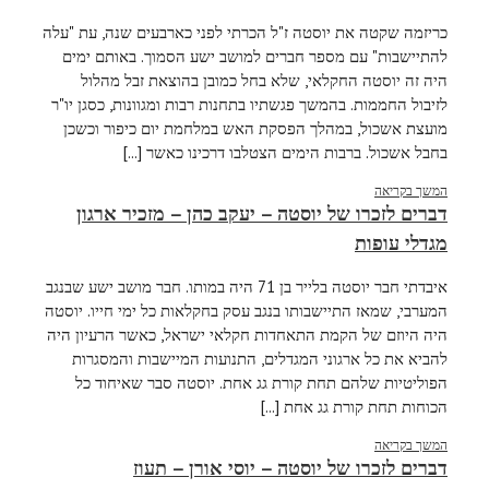
כריזמה שקטה את יוסטה ז"ל הכרתי לפני כארבעים שנה, עת "עלה
להתיישבות" עם מספר חברים למושב ישע הסמוך. באותם ימים
היה זה יוסטה החקלאי, שלא בחל כמובן בהוצאת זבל מהלול
לזיבול החממות. בהמשך פגשתיו בתחנות רבות ומגוונות, כסגן יו"ר
מועצת אשכול, במהלך הפסקת האש במלחמת יום כיפור וכשכן
בחבל אשכול. ברבות הימים הצטלבו דרכינו כאשר [...]
המשך בקריאה
דברים לזכרו של יוסטה – יעקב כהן – מזכיר ארגון
מגדלי עופות
איבדתי חבר יוסטה בלייר בן 71 היה במותו. חבר מושב ישע שבנגב
המערבי, שמאז התיישבותו בנגב עסק בחקלאות כל ימי חייו. יוסטה
היה היוזם של הקמת התאחדות חקלאי ישראל, כאשר הרעיון היה
להביא את כל ארגוני המגדלים, התנועות המיישבות והמסגרות
הפוליטיות שלהם תחת קורת גג אחת. יוסטה סבר שאיחוד כל
הכוחות תחת קורת גג אחת [...]
המשך בקריאה
דברים לזכרו של יוסטה – יוסי אורן – תעוז