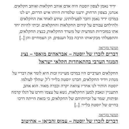
ידיד נאמן לצפון יוסטה היה אדם אוהב חקלאות ואוהב חקלאים.
אנחנו, בצפון הרחוק, ידענו שלמרות היותו איש הדרום, יש לנו
במרכז ידיד נאמן וחבר לפעילותינו, שידע לאחד את החקלאים
ולהילחם עבורם על קידום החקלאות והחקלאים. זכיתי להיות יחד
אתו במזכירות המדעית של משרד החקלאות, כנציג החקלאים,
והתפעלתי מבקיאותו הרבה בכל הענפים, הן הצמחיים והן [...]
המשך בקריאה
דברים לזכרו של יוסטה – אבראהים מואסי – נציג
המגזר הערבי בהתאחדות חקלאי ישראל
החקלאים הערביים היו במרכז מעייניו זכות היא לומר את דבריי על
מנהיג וידיד החקלאים, חברנו יוסטה בלייר ז"ל, שהלך לעולמו.
יוסטה הותיר לנו אחריו צוואה יקרה וכבדה מאוד. הוא אהב,
התעניין ונאבק למען החקלאות, נשא על עצמו וחרט על דגלו קדמה
ופיתוח, שמר על זכויותיהם של החקלאים, כי כזאת הייתה דרכו
בחיים של יוסטה בלייר. [...]
המשך בקריאה
דברים לזכרו של יוסטה – עמוס זהביאן – אחיטוב