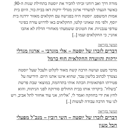
מורה דרך ואב רוחני זכיתי להכיר את יוסטה בתחילת שנות ה-90,
כאשר הגעתי למשרדי ארגון מגדלי ירקות דאז בבית כור, היום בית
אמות המשפט. יוסטה היה בפגישה עם חקלאים מאזור ירדנה בית
יוסף, ולפי מה שאוזני קלטו, החקלאים באו לדרוש עזרה בפינוי
עודפי עגבניות. את הטונים ששמעתי מאחורי הדלת לא אהבו
אוזניי, כי החקלאים זעמו [...]
המשך בקריאה
דברים לזכרו של יוסטה – אלי מוגרבי – ארגון מגדלי
ירקות והוועדה החקלאית חוף כרמל
מדבר מעט ועושה הרבה קשה מאוד לקלוט ולעכל שעל יוסטה
נצטרך לכתוב בלשון עבר, שהוא איננו אתנו היום. הידיעה על
פטירתו הפתאומית הכתה אותי בתדהמה, במוצאי שבת פרשת
"בשלח". ביקרתי אותו בבית החולים סורוקה לפני הניתוח, והוא
לחץ את ידי בחוזקה ואמר לי, "אליהו, אני עוד אחזור לתל אביב, ויש
לנו עוד הרבה עבודה לעשות [...]
המשך בקריאה
דברים לזכרו של יוסטה – השי רובין – מנכ"ל מפעלי
חבל מעון