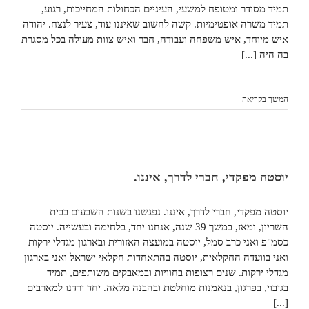
תמיד מסודר ומטופח למשעי, העיניים הכחולות המחייכות, רגוע,
תמיד משרה אופטימיות. קשה לחשוב שאיננו עוד, צעיר לנצח. יהודה
איש מיוחד, איש משפחה ועבודה, חבר ואיש צוות מעולה בכל מסגרת
בה היה [...]
המשך בקריאה
יוסטה מפקדי, חברי לדרך, איננו.
יוסטה מפקדי, חברי לדרך, איננו. נפגשנו בשנות השבעים בבית
השריון, ומאז, במשך 39 שנה, אנחנו יחד, בלחימה ובעשייה. יוסטה
כסמ"פ ואני כרב סמל, יוסטה במועצה האזורית ובארגון מגדלי ירקות
ואני בוועדה החקלאית, יוסטה בהתאחדות חקלאי ישראל ואני בארגון
מגדלי ירקות. שנים רצופות בחוויות ובמאבקים משותפים, תמיד
בגיבוי, בפרגון, בנאמנות מוחלטת ובהבנה מלאה. יחד ירדנו למארבים
[...]