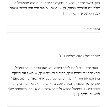
חזון, כושר יצירה, נחישות ודבקות במטרה. חיים היה מהמובילים
שלה וגם המבוגר שבהם, בן 98 במותו. סיפור חייו הוא דוגמא ומופת
לכל חקלאי, שחקלאות [...]
המשך בקריאה
לזכרו של נועם שליט ז"ל
נועם ידידי, צר לי על לכתך בטרם עת. מאז הכרתי אותך כמגדל,
התאהבתי באישיות שלך, בסיפור האישי שלך, שנחשף עם השקת
בית האריזה הגדול והמדהים שהקמת עם אחיך בפרדס חנה, מפעל
ששיקף את עוצמתך בגידול שכל כך אהבת, הרי הוא הגזר. ביקרתי
אותך במשק ובמפעל החדש וליוויתי אותך ואת אשתך, השותפה שלך
לעשייה ולדרך. [...]