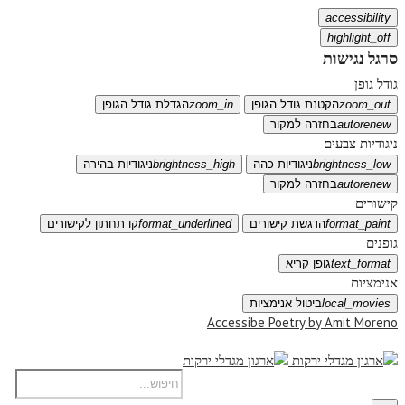
accessibility
highlight_off
סרגל נגישות
גודל גופן
zoom_out
הקטנת גודל הגופן
zoom_in
הגדלת גודל הגופן
autorenew
בחזרה למקור
ניגודיות צבעים
brightness_low
ניגודיות כהה
brightness_high
ניגודיות בהירה
autorenew
בחזרה למקור
קישורים
format_paint
הדגשת קישורים
format_underlined
קו תחתון לקישורים
גופנים
text_format
גופן קריא
אנימציות
local_movies
ביטול אנימציות
Accessibe Poetry by Amit Moreno