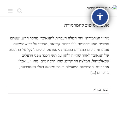
accessibility
אספרגוס טוב לחמרמורת
מה זו חמרמורת? זוהי המלה העברית להנגאובר. מחקר חדש, שערכו
חוקרים מאוניברסיטת ג'ג'ו בדרום קוריאה, מצביע על כך שחומצות
אמינו ומינרלים המצויים בתמצית אספרגוס יכולים להקל על התופעה
של הנגאובר לאחר שתייה ולהגן על תאי הכבד מפני הרעלים
שבאלכוהול. המלצת החוקרים: שתו הרבה מים, נוחו ו… אכלו
אספרגוס. ההשפעה המועילה ביותר נמצאה בעלי האספרגוס,
בריכוזים [...]
המשך בקריאה