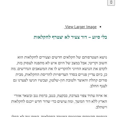
View Larger Image
בלי סיוע – דור צעיר לא יצטרף לחקלאות
נושא הצטרפותם של חקלאים חדשים וצעירים לחקלאות הוא
חשוב וקריטי, אבל במצב של היום איש לא מתפנה לעסוק בזה,
לקדם את הנושא החיוני ולהקדיש לו את המשאבים הנדרשים. מה
כן, כיום עדיין פנויים בסדר העדיפויות להריסת החקלאות, מבית
פורום קהלת והאוצר ולטובת הון-שלטון, ועכשיו הגיעו לצערנו גם
לענף החלב.
אז איזה עתיד צפוי בערבה, בבקעה, בנגב, ברמת נגב ובשאר אזורי
הארץ ללא דור המשך, ומה עושים כדי שדור חדש ייכנס לחקלאות
וישתלב.
בינתיים תקציבים מקוצצים במשרד החקלאות, המים עוד לא הוזלו,