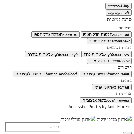
accessibility
highlight_off
סרגל נגישות
גודל גופן
zoom_out
הקטנת גודל הגופן
zoom_in
הגדלת גודל הגופן
autorenew
בחזרה למקור
ניגודיות צבעים
brightness_low
ניגודיות כהה
brightness_high
ניגודיות בהירה
autorenew
בחזרה למקור
קישורים
format_paint
הדגשת קישורים
format_underlined
קו תחתון לקישורים
גופנים
text_format
גופן קריא
אנימציות
local_movies
ביטול אנימציות
Accessibe Poetry by Amit Moreno