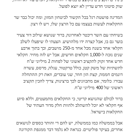
שוק סיטוני חדש עדיין לא יוצא לפועל.
המדינה פושטת רגל בכל הקשור לביטחון המזון, ומה יכול כבר שר
החקלאות לעשות בעצמו עם כל הרצון שלו, ויש לו רצון.
בשיחתי עם השר דיכטר לאחרונה, ברור שנושא שילוב דור צעיר
בוער גם בו, אבל קצרה ידו מלהושיע. הצעתי לו שיפעלו לשלב
חקלאי אחד בשנה מכל אחד מ-250 מושבים, וכך בתוך ארבע
שנים נזכה ל-1,000 חקלאים חדשים, אבל יש לזה מחיר. חקלאי
חדש אחד זקוק לתקציב ראשוני של לפחות 2 מיליוני ש"ח
לתשתיות של משק קטן, כולל טרקטור, עגלה, מרסס, עשרה
דונמים חממה, קצת הון חוזר, שני עובדים, וזאת רק ההתחלה
עבורו. כלומר, אם מתכוונים לכך ברצינות, צריך להכין תקציב
ראשוני של 400 מיליוני ש"ח.
ברור לכולם שהנושא קריטי, כי החקלאים מתמעטים, וללא סיוע
אף חקלאי לא יוכל להשתלב ולהוות חלק מדור העתיד של
החקלאות בישראל.
אבל בממשלה כמו בממשלה, יש להם די והותר כספים לנושאים
אחרים, בעיקר פוליטיים. כנראה לא נלמד דבר ממגפת הקורונה