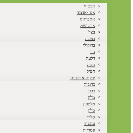
אבטיח
אגוז-אדמה
אספרגוס
ארטישוק
בצל
בטטה
ברוקולי
גזר
דלעת
חסה
חציל
ירקות אורגניים
כרובית
כרוב
מלון
מלפפון
סלק
סלרי
עגבניה
פטריות