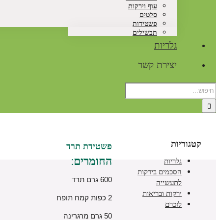
עוף וירקות
סלטים
פשטידות
תבשילים
גלריות
יצירת קשר
קטגוריות
פשטידת תרד
החומרים:
גלריות
הסכמים בירקות
600 גרם תרד
לתעשייה
ירקות ובריאות
2 כפות קמח תופח
לזכרם
50 גרם מרגרינה