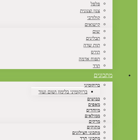
פלפל
צנון וצנונית
קולורבי
קישואים
שום
תבלינים
תות שדה
תירס
תפוח אדמה
תרד
מתכונים
ברוקומיני
ברוקומיני בלימון ושום ועוד
כבושים
מאפים
מיוחדים
ממולאים
מרקים
מתוקים
מתכוני חצילונים
מתכוני תרד