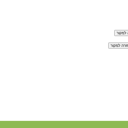
למקור
זרה למקור