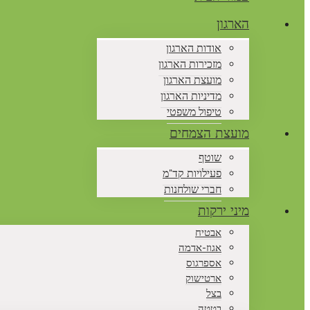
הארגון
אודות הארגון
מזכירות הארגון
מועצת הארגון
מדיניות הארגון
טיפול משפטי
מועצת הצמחים
שוטף
פעילויות קד"מ
חברי שולחנות
מיני ירקות
אבטיח
אגוז-אדמה
אספרגוס
ארטישוק
בצל
בטטה