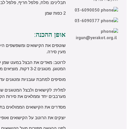
תבלינים: מלח, פלפל חריף, פלפל לבן,
03-6090050
2 כפות שמן
03-6090377
אופן ההכנה:
irgun@yerakot.org.il
שוטפים את הקישואים ומשפשפים היטב
מעין סירה.
לרוטב: מאדים את הבצל במעט שמן עד
המטוגן. מטגנים 3-2 דקות. מוציאים מחצית מהתערובת לקערה.
מוסיפים למחבת עגבניות ומטגנים עד לריכוך כ-5 דקות. מתבלים במלח, בפלפל, בקור
למלית: לקישואים ולבצל המטוגנים ש
מערבבים יחד וממלאים את סירות הקיש
מסדרים את הקישואים הממולאים בתב
יוצקים את הרוטב על הקישואים ואופים
לפני ההגשה מפזרים מעל הקישואים א