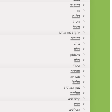
ברוקולי
גזר
דלעת
חסה
חציל
ירקות אורגניים
כרובית
כרוב
מלון
מלפפון
סלק
סלרי
עגבניה
פטריות
פלפל
צנון וצנונית
קולורבי
קישואים
שום
תבלינים