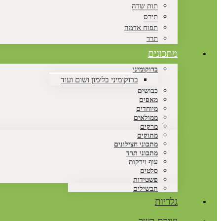
תות שדה
תירס
תפוח אדמה
תרד
מתכונים
ברוקומיני
ברוקומיני בלימון ושום ועוד
כבושים
מאפים
מיוחדים
ממולאים
מרקים
מתוקים
מתכוני חצילונים
מתכוני תרד
עוף וירקות
סלטים
פשטידות
תבשילים
גלריות