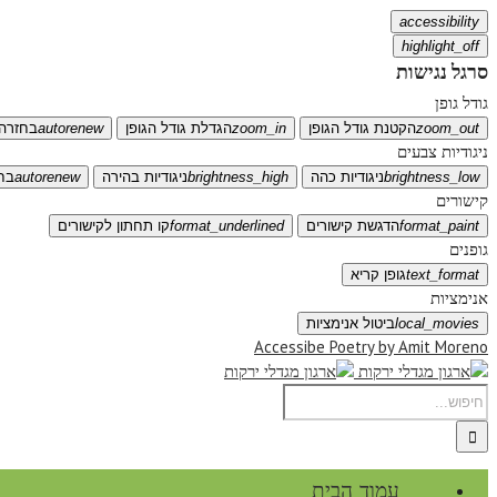
accessibility
highlight_off
סרגל נגישות
גודל גופן
zoom_out
הקטנת גודל הגופן
zoom_in
הגדלת גודל הגופן
autorenew
בחזרה 
ניגודיות צבעים
brightness_low
ניגודיות כהה
brightness_high
ניגודיות בהירה
autorenew
בח
קישורים
format_paint
הדגשת קישורים
format_underlined
קו תחתון לקישורים
גופנים
text_format
גופן קריא
אנימציות
local_movies
ביטול אנימציות
Accessibe Poetry by Amit Moreno
עמוד הבית