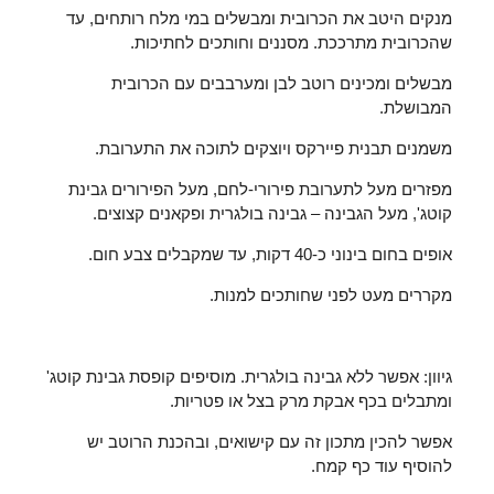
מנקים היטב את הכרובית ומבשלים במי מלח רותחים, עד
שהכרובית מתרככת. מסננים וחותכים לחתיכות.
מבשלים ומכינים רוטב לבן ומערבבים עם הכרובית
המבושלת.
משמנים תבנית פיירקס ויוצקים לתוכה את התערובת.
מפזרים מעל לתערובת פירורי-לחם, מעל הפירורים גבינת
קוטג', מעל הגבינה – גבינה בולגרית ופקאנים קצוצים.
אופים בחום בינוני כ-40 דקות, עד שמקבלים צבע חום.
מקררים מעט לפני שחותכים למנות.
גיוון: אפשר ללא גבינה בולגרית. מוסיפים קופסת גבינת קוטג'
ומתבלים בכף אבקת מרק בצל או פטריות.
אפשר להכין מתכון זה עם קישואים, ובהכנת הרוטב יש
להוסיף עוד כף קמח.