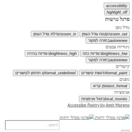
accessibility
highlight_off
סרגל נגישות
גודל גופן
zoom_out
הקטנת גודל הגופן
zoom_in
הגדלת גודל הגופן
autorenew
בחזרה למקור
ניגודיות צבעים
brightness_low
ניגודיות כהה
brightness_high
ניגודיות בהירה
autorenew
בחזרה למקור
קישורים
format_paint
הדגשת קישורים
format_underlined
קו תחתון לקישורים
גופנים
text_format
גופן קריא
אנימציות
local_movies
ביטול אנימציות
Accessibe Poetry by Amit Moreno