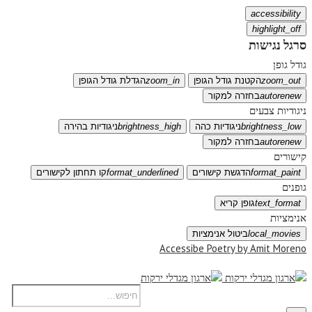
accessibility
highlight_off
סרגל נגישות
גודל גופן
zoom_out
הקטנת גודל הגופן
zoom_in
הגדלת גודל הגופן
autorenew
בחזרה למקור
ניגודיות צבעים
brightness_low
ניגודיות כהה
brightness_high
ניגודיות בהירה
autorenew
בחזרה למקור
קישורים
format_paint
הדגשת קישורים
format_underlined
קו תחתון לקישורים
גופנים
text_format
גופן קריא
אנימציות
local_movies
ביטול אנימציות
Accessibe Poetry by Amit Moreno