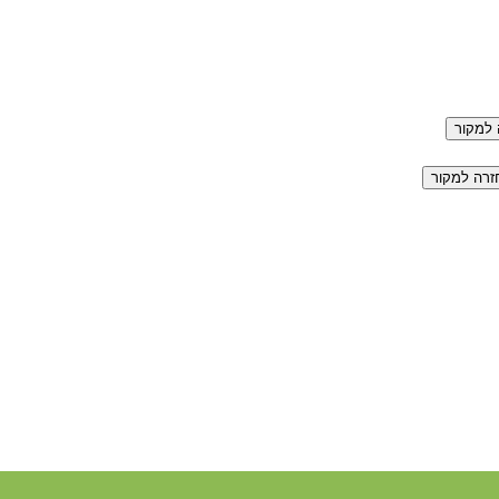
למקור
זרה למקור