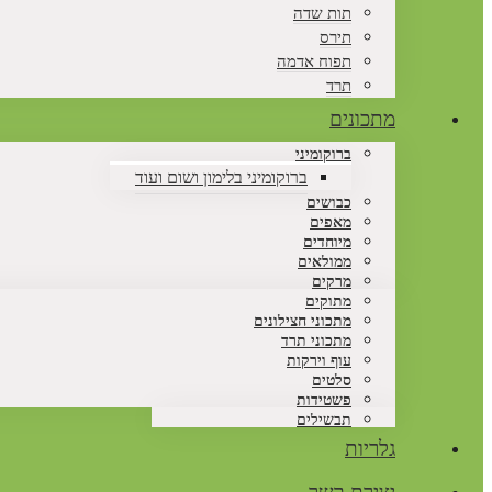
תות שדה
תירס
תפוח אדמה
תרד
מתכונים
ברוקומיני
ברוקומיני בלימון ושום ועוד
כבושים
מאפים
מיוחדים
ממולאים
מרקים
מתוקים
מתכוני חצילונים
מתכוני תרד
עוף וירקות
סלטים
פשטידות
תבשילים
גלריות