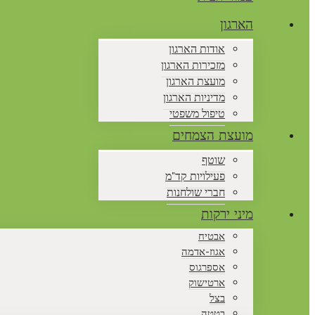
הארגון
אודות הארגון
מזכירות הארגון
מועצת הארגון
מדיניות הארגון
טיפול משפטי
מועצת הצמחים
שוטף
פעילויות קד"מ
חברי שולחנות
מיני ירקות
אבטיח
אגוז-אדמה
אספרגוס
ארטישוק
בצל
בטטה