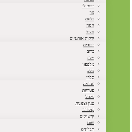
ברוקולי
גזר
דלעת
חסה
חציל
ירקות אורגניים
כרובית
כרוב
מלון
מלפפון
סלק
סלרי
עגבניה
פטריות
פלפל
צנון וצנונית
קולורבי
קישואים
שום
תבלינים