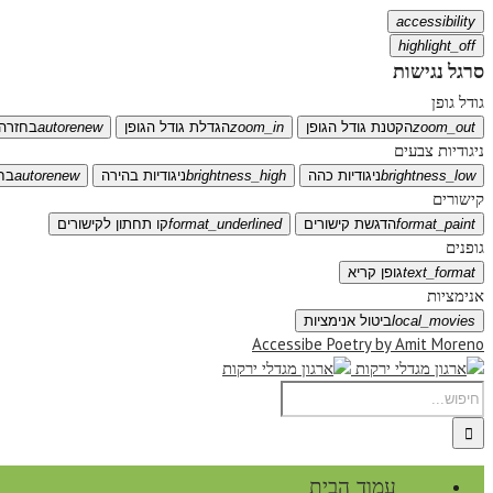
accessibility
highlight_off
סרגל נגישות
גודל גופן
zoom_out
הקטנת גודל הגופן
zoom_in
הגדלת גודל הגופן
autorenew
בחזרה 
ניגודיות צבעים
brightness_low
ניגודיות כהה
brightness_high
ניגודיות בהירה
autorenew
בח
קישורים
format_paint
הדגשת קישורים
format_underlined
קו תחתון לקישורים
גופנים
text_format
גופן קריא
אנימציות
local_movies
ביטול אנימציות
Accessibe Poetry by Amit Moreno
עמוד הבית