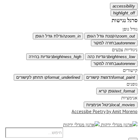
accessibility
highlight_off
סרגל נגישות
גודל גופן
zoom_out
הקטנת גודל הגופן
zoom_in
הגדלת גודל הגופן
autorenew
בחזרה למקור
ניגודיות צבעים
brightness_low
ניגודיות כהה
brightness_high
ניגודיות בהירה
autorenew
בחזרה למקור
קישורים
format_paint
הדגשת קישורים
format_underlined
קו תחתון לקישורים
גופנים
text_format
גופן קריא
אנימציות
local_movies
ביטול אנימציות
Accessibe Poetry by Amit Moreno